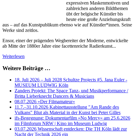
expressiven Maskenmotiven und
zahlreichen anderen Bildthemen
übt der belgische Künstler bis
heute eine große Anziehungskraft
aus – auf das Kunstpublikum ebenso wie auf Künstler*innen. Seine
Werke sind zeitlos.
Ensor, einer der prägenden Wegbereiter der Moderne, entwickelte
ab Mitte der 1880er Jahre eine facettenreiche Radierkunst...
Weiterlesen
Weitere Beiträge …
18. Juli 2026 – Juli 2028 Schultze Projects #5. Jana Euler -
MUSEUM LUDWIG Köln
Zanders Projekt: The Space Tanz- und Musikperformance /
Britta Lieberknecht Dancers & Musicians
08.07.2026 »Der Filmamateur«
11.7.–31.10.2026 Kabinettausstellung "Am Rande des
Vulkans" Blut als Material in der Kunst bei Peter Gilles
ifs-Begegnung: Dokumentarfilm »No Mercy« am 25.6.2026
im Filmforum NRW | Kino im Museum Ludwig
03.07.2026 Wissenschaft entdecken: Die TH Köln lädt zur
Nacht der Technik 2026 ein