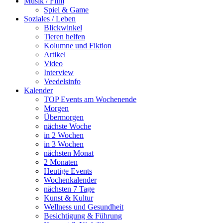
Musik / Film
Spiel & Game
Soziales / Leben
Blickwinkel
Tieren helfen
Kolumne und Fiktion
Artikel
Video
Interview
Veedelsinfo
Kalender
TOP Events am Wochenende
Morgen
Übermorgen
nächste Woche
in 2 Wochen
in 3 Wochen
nächsten Monat
2 Monaten
Heutige Events
Wochenkalender
nächsten 7 Tage
Kunst & Kultur
Wellness und Gesundheit
Besichtigung & Führung