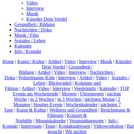
Video
Interview
Musik
Künstler Dein Veedel
Gesundheit / Bildung
Nachrichten / Doku
Musik / Film
Soziales / Leben
Kalender
Info / Kontakt
Home
|
Kunst / Kultur
|
Artikel
|
Video
|
Interview
|
Musik
|
Künstler
Dein Veedel
|
Gesundheit /
Bildung
|
Artikel
|
Video
|
Interview
|
Nachrichten /
Doku
|
Polizeimappe Köln
|
Interview
|
Artikel
|
Video
|
Soziales /
Leben
|
Blickwinkel
|
Kolumne und
Fiktion
|
Artikel
|
Video
|
Interview
|
Veedelsinfo
|
Kalender
|
TOP
Events am Wochenende
|
Morgen
|
Übermorgen
|
nächste
Woche
|
in 2 Wochen
|
in 3 Wochen
|
nächsten Monat
|
2
Monaten
|
Heutige Events
|
Wochenkalender
|
nächsten 7
Tage
|
Kunst & Kultur
|
Wellness und Gesundheit
|
Besichtigung &
Führung
|
Konzert &
Nightlife
|
Monatskalender
|
Veranstaltungsorte
|
Info /
Kontakt
|
Impressum
|
Team
|
Kontaktadressen
|
Videoworkshop
|
Ban
gesucht
|
Wir suchen