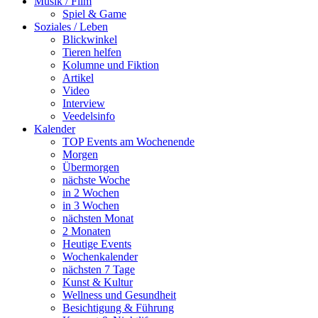
Musik / Film
Spiel & Game
Soziales / Leben
Blickwinkel
Tieren helfen
Kolumne und Fiktion
Artikel
Video
Interview
Veedelsinfo
Kalender
TOP Events am Wochenende
Morgen
Übermorgen
nächste Woche
in 2 Wochen
in 3 Wochen
nächsten Monat
2 Monaten
Heutige Events
Wochenkalender
nächsten 7 Tage
Kunst & Kultur
Wellness und Gesundheit
Besichtigung & Führung