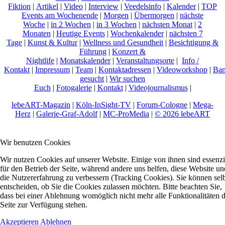
Fiktion
|
Artikel
|
Video
|
Interview
|
Veedelsinfo
|
Kalender
|
TOP
Events am Wochenende
|
Morgen
|
Übermorgen
|
nächste
Woche
|
in 2 Wochen
|
in 3 Wochen
|
nächsten Monat
|
2
Monaten
|
Heutige Events
|
Wochenkalender
|
nächsten 7
Tage
|
Kunst & Kultur
|
Wellness und Gesundheit
|
Besichtigung &
Führung
|
Konzert &
Nightlife
|
Monatskalender
|
Veranstaltungsorte
|
Info /
Kontakt
|
Impressum
|
Team
|
Kontaktadressen
|
Videoworkshop
|
Ban
gesucht
|
Wir suchen
Euch
|
Fotogalerie
|
Kontakt
|
Videojournalismus
|
lebeART-Magazin
|
Köln-InSight-TV
|
Forum-Cologne
|
Mega-
Herz
|
Galerie-Graf-Adolf
|
MC-ProMedia
|
© 2026 lebeART
Wir benutzen Cookies
Wir nutzen Cookies auf unserer Website. Einige von ihnen sind essenzi
für den Betrieb der Seite, während andere uns helfen, diese Website un
die Nutzererfahrung zu verbessern (Tracking Cookies). Sie können sel
entscheiden, ob Sie die Cookies zulassen möchten. Bitte beachten Sie,
dass bei einer Ablehnung womöglich nicht mehr alle Funktionalitäten 
Seite zur Verfügung stehen.
Akzeptieren
Ablehnen