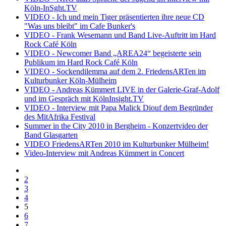
Köln-InSght.TV
VIDEO - Ich und mein Tiger präsentierten ihre neue CD
"Was uns bleibt" im Cafe Bunker's
VIDEO - Frank Wesemann und Band Live-Auftritt im Hard
Rock Café Köln
VIDEO - Newcomer Band „AREA24“ begeisterte sein
Publikum im Hard Rock Café Köln
VIDEO - Sockendilemma auf dem 2. FriedensARTen im
Kulturbunker Köln-Mülheim
VIDEO - Andreas Kümmert LIVE in der Galerie-Graf-Adolf
und im Gespräch mit KölnInsight.TV
VIDEO - Interview mit Papa Malick Diouf dem Begründer
des MitAfrika Festival
Summer in the City 2010 in Bergheim - Konzertvideo der
Band Glasgarten
VIDEO FriedensARTen 2010 im Kulturbunker Mülheim!
Video-Interview mit Andreas Kümmert in Concert
2
3
4
5
6
7