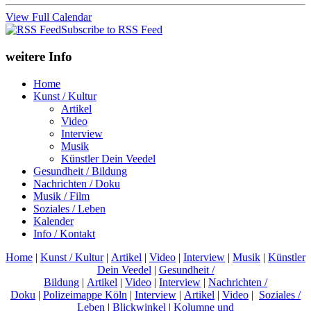
View Full Calendar
Subscribe to RSS Feed
weitere Info
Home
Kunst / Kultur
Artikel
Video
Interview
Musik
Künstler Dein Veedel
Gesundheit / Bildung
Nachrichten / Doku
Musik / Film
Soziales / Leben
Kalender
Info / Kontakt
Home
|
Kunst / Kultur
|
Artikel
|
Video
|
Interview
|
Musik
|
Künstler
Dein Veedel
|
Gesundheit /
Bildung
|
Artikel
|
Video
|
Interview
|
Nachrichten /
Doku
|
Polizeimappe Köln
|
Interview
|
Artikel
|
Video
|
Soziales /
Leben
|
Blickwinkel
|
Kolumne und