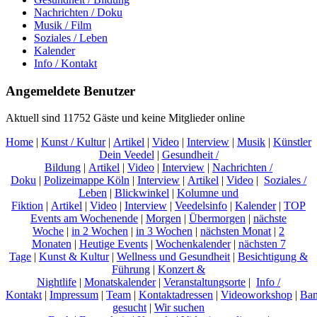
Nachrichten / Doku
Musik / Film
Soziales / Leben
Kalender
Info / Kontakt
Angemeldete Benutzer
Aktuell sind 11752 Gäste und keine Mitglieder online
Home
|
Kunst / Kultur
|
Artikel
|
Video
|
Interview
|
Musik
|
Künstler
Dein Veedel
|
Gesundheit /
Bildung
|
Artikel
|
Video
|
Interview
|
Nachrichten /
Doku
|
Polizeimappe Köln
|
Interview
|
Artikel
|
Video
|
Soziales /
Leben
|
Blickwinkel
|
Kolumne und
Fiktion
|
Artikel
|
Video
|
Interview
|
Veedelsinfo
|
Kalender
|
TOP
Events am Wochenende
|
Morgen
|
Übermorgen
|
nächste
Woche
|
in 2 Wochen
|
in 3 Wochen
|
nächsten Monat
|
2
Monaten
|
Heutige Events
|
Wochenkalender
|
nächsten 7
Tage
|
Kunst & Kultur
|
Wellness und Gesundheit
|
Besichtigung &
Führung
|
Konzert &
Nightlife
|
Monatskalender
|
Veranstaltungsorte
|
Info /
Kontakt
|
Impressum
|
Team
|
Kontaktadressen
|
Videoworkshop
|
Ban
gesucht
|
Wir suchen