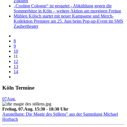
Zukunft
„Cooling Cologne“ ist gestartet - Abkühlung gegen die
Sommerhitze in Köln – weitere Aktion am morgigen Freitag
Mühlen Kölsch startet mit neuer Kampagne und Merch-
Kollektion Premiere am 25. Juni beim Pop-up-Event im SMS
Zaubertheater
8
9
10
11
12
13
14
Köln Termine
07
Aug.
Freitag, 07.Aug. 15:30 - 18:30 Uhr
Ausstellung: Die Magie des Stillens" aus der Sammlung Michael
Horbach