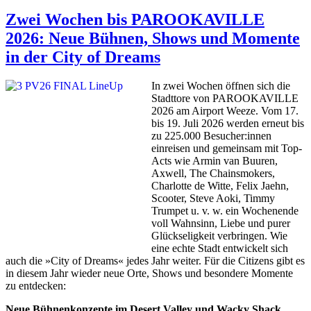
Zwei Wochen bis PAROOKAVILLE
2026: Neue Bühnen, Shows und Momente
in der City of Dreams
In zwei Wochen öffnen sich die
Stadttore von PAROOKAVILLE
2026 am Airport Weeze. Vom 17.
bis 19. Juli 2026 werden erneut bis
zu 225.000 Besucher:innen
einreisen und gemeinsam mit Top-
Acts wie Armin van Buuren,
Axwell, The Chainsmokers,
Charlotte de Witte, Felix Jaehn,
Scooter, Steve Aoki, Timmy
Trumpet u. v. w. ein Wochenende
voll Wahnsinn, Liebe und purer
Glückseligkeit verbringen. Wie
eine echte Stadt entwickelt sich
auch die »City of Dreams« jedes Jahr weiter. Für die Citizens gibt es
in diesem Jahr wieder neue Orte, Shows und besondere Momente
zu entdecken:
Neue Bühnenkonzepte im Desert Valley und Wacky Shack