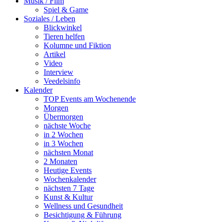
Musik / Film
Spiel & Game
Soziales / Leben
Blickwinkel
Tieren helfen
Kolumne und Fiktion
Artikel
Video
Interview
Veedelsinfo
Kalender
TOP Events am Wochenende
Morgen
Übermorgen
nächste Woche
in 2 Wochen
in 3 Wochen
nächsten Monat
2 Monaten
Heutige Events
Wochenkalender
nächsten 7 Tage
Kunst & Kultur
Wellness und Gesundheit
Besichtigung & Führung