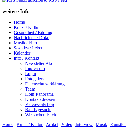
Subscribe to RSS Feed
weitere Info
Home
Kunst / Kultur
Gesundheit / Bildung
Nachrichten / Doku
Musik / Film
Soziales / Leben
Kalender
Info / Kontakt
Newsletter Abo
Impressum
Login
Fotogalerie
Datenschutzerklärung
Team
Köln-Panorama
Kontaktadressen
Videoworkshop
Bands gesucht
Wir suchen Euch
Home
|
Kunst / Kultur
|
Artikel
|
Video
|
Interview
|
Musik
|
Künstler