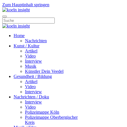
Zum Hauptinhalt springen
Home
Nachrichten
Kunst / Kultur
Artikel
Video
Interview
Musik
Künstler Dein Veedel
Gesundheit / Bildung
Artikel
Video
Interview
Nachrichten / Doku
Interview
Video
Polizeimappe Köln
Polizeimappe Oberbergischer
Kreis