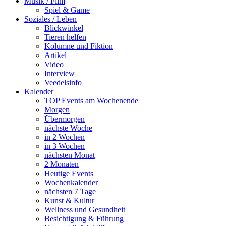
Musik / Film
Spiel & Game
Soziales / Leben
Blickwinkel
Tieren helfen
Kolumne und Fiktion
Artikel
Video
Interview
Veedelsinfo
Kalender
TOP Events am Wochenende
Morgen
Übermorgen
nächste Woche
in 2 Wochen
in 3 Wochen
nächsten Monat
2 Monaten
Heutige Events
Wochenkalender
nächsten 7 Tage
Kunst & Kultur
Wellness und Gesundheit
Besichtigung & Führung