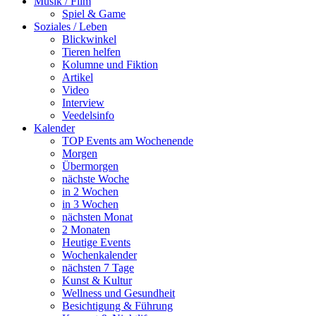
Musik / Film
Spiel & Game
Soziales / Leben
Blickwinkel
Tieren helfen
Kolumne und Fiktion
Artikel
Video
Interview
Veedelsinfo
Kalender
TOP Events am Wochenende
Morgen
Übermorgen
nächste Woche
in 2 Wochen
in 3 Wochen
nächsten Monat
2 Monaten
Heutige Events
Wochenkalender
nächsten 7 Tage
Kunst & Kultur
Wellness und Gesundheit
Besichtigung & Führung