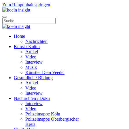
Zum Hauptinhalt springen
Home
Nachrichten
Kunst / Kultur
Artikel
Video
Interview
Musik
Künstler Dein Veedel
Gesundheit / Bildung
Artikel
Video
Interview
Nachrichten / Doku
Interview
Video
Polizeimappe Köln
Polizeimappe Oberbergischer
Kreis