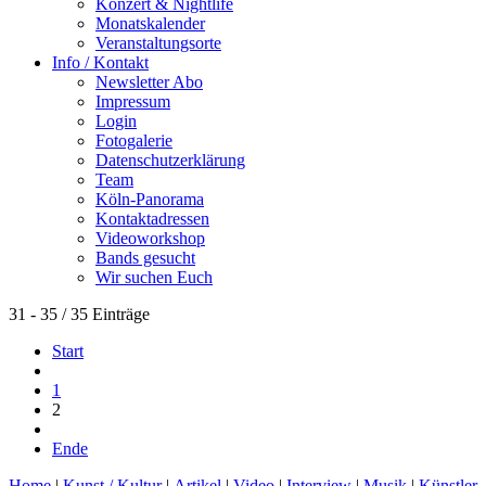
Konzert & Nightlife
Monatskalender
Veranstaltungsorte
Info / Kontakt
Newsletter Abo
Impressum
Login
Fotogalerie
Datenschutzerklärung
Team
Köln-Panorama
Kontaktadressen
Videoworkshop
Bands gesucht
Wir suchen Euch
31 - 35 / 35 Einträge
Start
1
2
Ende
Home
|
Kunst / Kultur
|
Artikel
|
Video
|
Interview
|
Musik
|
Künstler