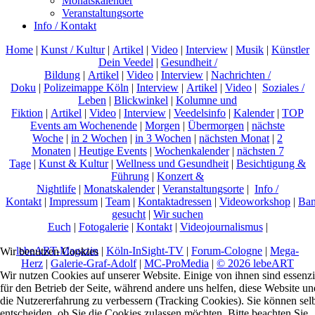
Monatskalender
Veranstaltungsorte
Info / Kontakt
Home
|
Kunst / Kultur
|
Artikel
|
Video
|
Interview
|
Musik
|
Künstler
Dein Veedel
|
Gesundheit /
Bildung
|
Artikel
|
Video
|
Interview
|
Nachrichten /
Doku
|
Polizeimappe Köln
|
Interview
|
Artikel
|
Video
|
Soziales /
Leben
|
Blickwinkel
|
Kolumne und
Fiktion
|
Artikel
|
Video
|
Interview
|
Veedelsinfo
|
Kalender
|
TOP
Events am Wochenende
|
Morgen
|
Übermorgen
|
nächste
Woche
|
in 2 Wochen
|
in 3 Wochen
|
nächsten Monat
|
2
Monaten
|
Heutige Events
|
Wochenkalender
|
nächsten 7
Tage
|
Kunst & Kultur
|
Wellness und Gesundheit
|
Besichtigung &
Führung
|
Konzert &
Nightlife
|
Monatskalender
|
Veranstaltungsorte
|
Info /
Kontakt
|
Impressum
|
Team
|
Kontaktadressen
|
Videoworkshop
|
Ban
gesucht
|
Wir suchen
Euch
|
Fotogalerie
|
Kontakt
|
Videojournalismus
|
lebeART-Magazin
|
Köln-InSight-TV
|
Forum-Cologne
|
Mega-
Wir benutzen Cookies
Herz
|
Galerie-Graf-Adolf
|
MC-ProMedia
|
© 2026 lebeART
Wir nutzen Cookies auf unserer Website. Einige von ihnen sind essenzi
für den Betrieb der Seite, während andere uns helfen, diese Website un
die Nutzererfahrung zu verbessern (Tracking Cookies). Sie können sel
entscheiden, ob Sie die Cookies zulassen möchten. Bitte beachten Sie,