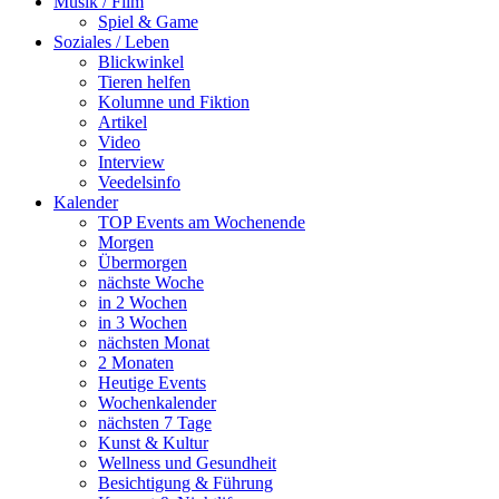
Musik / Film
Spiel & Game
Soziales / Leben
Blickwinkel
Tieren helfen
Kolumne und Fiktion
Artikel
Video
Interview
Veedelsinfo
Kalender
TOP Events am Wochenende
Morgen
Übermorgen
nächste Woche
in 2 Wochen
in 3 Wochen
nächsten Monat
2 Monaten
Heutige Events
Wochenkalender
nächsten 7 Tage
Kunst & Kultur
Wellness und Gesundheit
Besichtigung & Führung