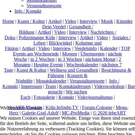
Monatskalender
Veranstaltungsorte
Info / Kontakt
Home
|
Kunst / Kultur
|
Artikel
|
Video
|
Interview
|
Musik
|
Künstler
Dein Veedel
|
Gesundheit /
Bildung
|
Artikel
|
Video
|
Interview
|
Nachrichten /
Doku
|
Polizeimappe Köln
|
Interview
|
Artikel
|
Video
|
Soziales /
Leben
|
Blickwinkel
|
Kolumne und
Fiktion
|
Artikel
|
Video
|
Interview
|
Veedelsinfo
|
Kalender
|
TOP
Events am Wochenende
|
Morgen
|
Übermorgen
|
nächste
Woche
|
in 2 Wochen
|
in 3 Wochen
|
nächsten Monat
|
2
Monaten
|
Heutige Events
|
Wochenkalender
|
nächsten 7
Tage
|
Kunst & Kultur
|
Wellness und Gesundheit
|
Besichtigung &
Führung
|
Konzert &
Nightlife
|
Monatskalender
|
Veranstaltungsorte
|
Info /
Kontakt
|
Impressum
|
Team
|
Kontaktadressen
|
Videoworkshop
|
Ban
gesucht
|
Wir suchen
Euch
|
Fotogalerie
|
Kontakt
|
Videojournalismus
|
lebeART-Magazin
|
Köln-InSight-TV
|
Forum-Cologne
|
Mega-
Wir benutzen Cookies
Herz
|
Galerie-Graf-Adolf
|
MC-ProMedia
|
© 2026 lebeART
Wir nutzen Cookies auf unserer Website. Einige von ihnen sind essenzi
für den Betrieb der Seite, während andere uns helfen, diese Website un
die Nutzererfahrung zu verbessern (Tracking Cookies). Sie können sel
entscheiden, ob Sie die Cookies zulassen möchten. Bitte beachten Sie,