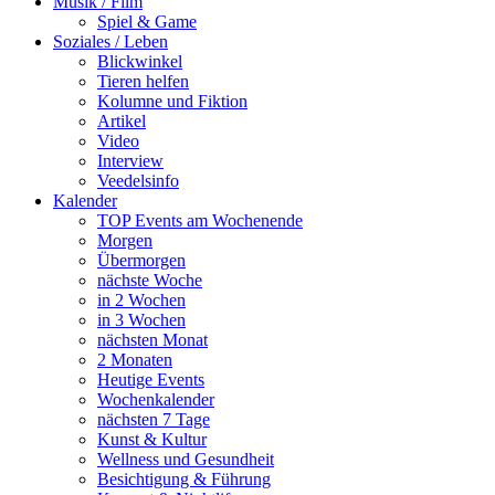
Musik / Film
Spiel & Game
Soziales / Leben
Blickwinkel
Tieren helfen
Kolumne und Fiktion
Artikel
Video
Interview
Veedelsinfo
Kalender
TOP Events am Wochenende
Morgen
Übermorgen
nächste Woche
in 2 Wochen
in 3 Wochen
nächsten Monat
2 Monaten
Heutige Events
Wochenkalender
nächsten 7 Tage
Kunst & Kultur
Wellness und Gesundheit
Besichtigung & Führung