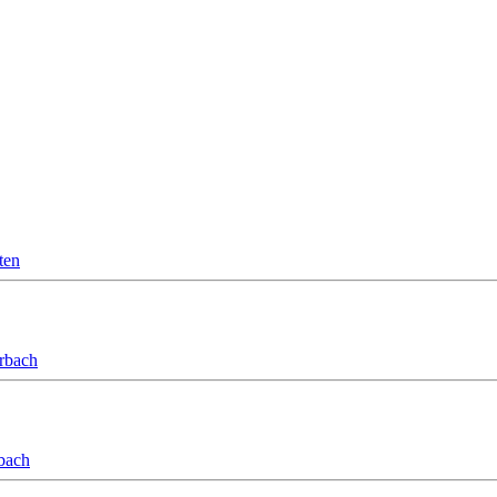
ten
orbach
bach