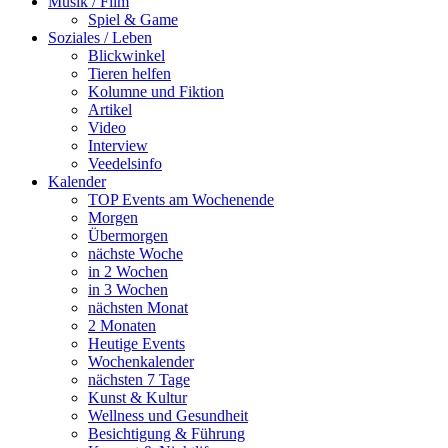
Musik / Film
Spiel & Game
Soziales / Leben
Blickwinkel
Tieren helfen
Kolumne und Fiktion
Artikel
Video
Interview
Veedelsinfo
Kalender
TOP Events am Wochenende
Morgen
Übermorgen
nächste Woche
in 2 Wochen
in 3 Wochen
nächsten Monat
2 Monaten
Heutige Events
Wochenkalender
nächsten 7 Tage
Kunst & Kultur
Wellness und Gesundheit
Besichtigung & Führung