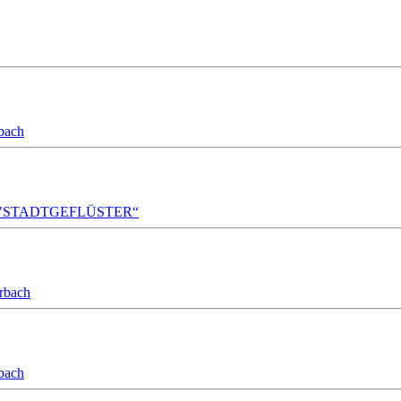
bach
A!DA! "STADTGEFLÜSTER“
orbach
bach