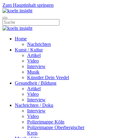
Zum Hauptinhalt springen
Home
Nachrichten
Kunst / Kultur
Artikel
Video
Interview
Musik
Künstler Dein Veedel
Gesundheit / Bildung
Artikel
Video
Interview
Nachrichten / Doku
Interview
Video
Polizeimappe Köln
Polizeimappe Oberbergischer
Kreis