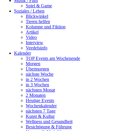
Musik / Film
Spiel & Game
Soziales / Leben
Blickwinkel
Tieren helfen
Kolumne und Fiktion
Artikel
Video
Interview
Veedelsinfo
Kalender
TOP Events am Wochenende
Morgen
Übermorgen
nächste Woche
in 2 Wochen
in 3 Wochen
nächsten Monat
2 Monaten
Heutige Events
Wochenkalender
nächsten 7 Tage
Kunst & Kultur
Wellness und Gesundheit
Besichtigung & Führung