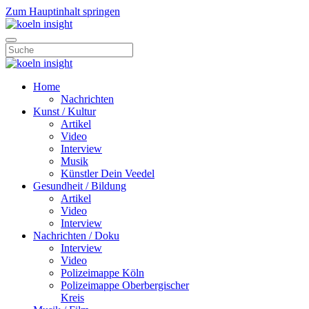
Zum Hauptinhalt springen
Home
Nachrichten
Kunst / Kultur
Artikel
Video
Interview
Musik
Künstler Dein Veedel
Gesundheit / Bildung
Artikel
Video
Interview
Nachrichten / Doku
Interview
Video
Polizeimappe Köln
Polizeimappe Oberbergischer
Kreis