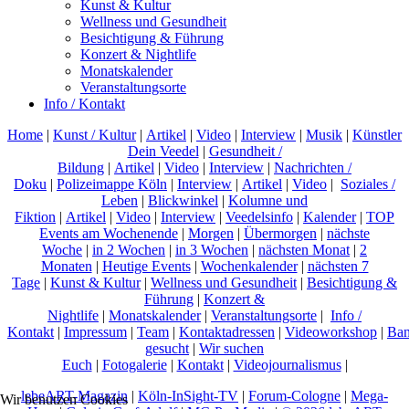
Kunst & Kultur
Wellness und Gesundheit
Besichtigung & Führung
Konzert & Nightlife
Monatskalender
Veranstaltungsorte
Info / Kontakt
Home
|
Kunst / Kultur
|
Artikel
|
Video
|
Interview
|
Musik
|
Künstler
Dein Veedel
|
Gesundheit /
Bildung
|
Artikel
|
Video
|
Interview
|
Nachrichten /
Doku
|
Polizeimappe Köln
|
Interview
|
Artikel
|
Video
|
Soziales /
Leben
|
Blickwinkel
|
Kolumne und
Fiktion
|
Artikel
|
Video
|
Interview
|
Veedelsinfo
|
Kalender
|
TOP
Events am Wochenende
|
Morgen
|
Übermorgen
|
nächste
Woche
|
in 2 Wochen
|
in 3 Wochen
|
nächsten Monat
|
2
Monaten
|
Heutige Events
|
Wochenkalender
|
nächsten 7
Tage
|
Kunst & Kultur
|
Wellness und Gesundheit
|
Besichtigung &
Führung
|
Konzert &
Nightlife
|
Monatskalender
|
Veranstaltungsorte
|
Info /
Kontakt
|
Impressum
|
Team
|
Kontaktadressen
|
Videoworkshop
|
Ban
gesucht
|
Wir suchen
Euch
|
Fotogalerie
|
Kontakt
|
Videojournalismus
|
lebeART-Magazin
|
Köln-InSight-TV
|
Forum-Cologne
|
Mega-
Wir benutzen Cookies