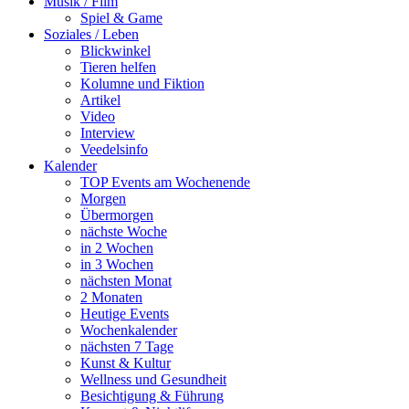
Musik / Film
Spiel & Game
Soziales / Leben
Blickwinkel
Tieren helfen
Kolumne und Fiktion
Artikel
Video
Interview
Veedelsinfo
Kalender
TOP Events am Wochenende
Morgen
Übermorgen
nächste Woche
in 2 Wochen
in 3 Wochen
nächsten Monat
2 Monaten
Heutige Events
Wochenkalender
nächsten 7 Tage
Kunst & Kultur
Wellness und Gesundheit
Besichtigung & Führung