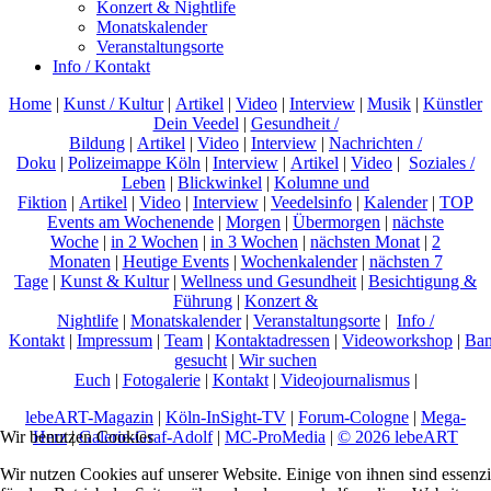
Konzert & Nightlife
Monatskalender
Veranstaltungsorte
Info / Kontakt
Home
|
Kunst / Kultur
|
Artikel
|
Video
|
Interview
|
Musik
|
Künstler
Dein Veedel
|
Gesundheit /
Bildung
|
Artikel
|
Video
|
Interview
|
Nachrichten /
Doku
|
Polizeimappe Köln
|
Interview
|
Artikel
|
Video
|
Soziales /
Leben
|
Blickwinkel
|
Kolumne und
Fiktion
|
Artikel
|
Video
|
Interview
|
Veedelsinfo
|
Kalender
|
TOP
Events am Wochenende
|
Morgen
|
Übermorgen
|
nächste
Woche
|
in 2 Wochen
|
in 3 Wochen
|
nächsten Monat
|
2
Monaten
|
Heutige Events
|
Wochenkalender
|
nächsten 7
Tage
|
Kunst & Kultur
|
Wellness und Gesundheit
|
Besichtigung &
Führung
|
Konzert &
Nightlife
|
Monatskalender
|
Veranstaltungsorte
|
Info /
Kontakt
|
Impressum
|
Team
|
Kontaktadressen
|
Videoworkshop
|
Ban
gesucht
|
Wir suchen
Euch
|
Fotogalerie
|
Kontakt
|
Videojournalismus
|
lebeART-Magazin
|
Köln-InSight-TV
|
Forum-Cologne
|
Mega-
Herz
|
Galerie-Graf-Adolf
|
MC-ProMedia
|
© 2026 lebeART
Wir benutzen Cookies
Wir nutzen Cookies auf unserer Website. Einige von ihnen sind essenzi