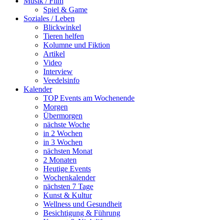
Musik / Film
Spiel & Game
Soziales / Leben
Blickwinkel
Tieren helfen
Kolumne und Fiktion
Artikel
Video
Interview
Veedelsinfo
Kalender
TOP Events am Wochenende
Morgen
Übermorgen
nächste Woche
in 2 Wochen
in 3 Wochen
nächsten Monat
2 Monaten
Heutige Events
Wochenkalender
nächsten 7 Tage
Kunst & Kultur
Wellness und Gesundheit
Besichtigung & Führung