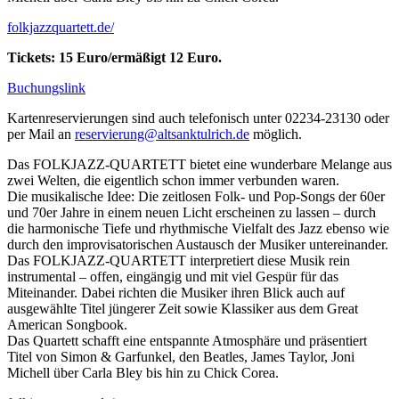
folkjazzquartett.de/
Tickets: 15 Euro/ermäßigt 12 Euro.
Buchungslink
Kartenreservierungen sind auch telefonisch unter 02234-23130 oder
per Mail an
reservierung@altsanktulrich.de
möglich.
Das FOLKJAZZ-QUARTETT bietet eine wunderbare Melange aus
zwei Welten, die eigentlich schon immer verbunden waren.
Die musikalische Idee: Die zeitlosen Folk- und Pop-Songs der 60er
und 70er Jahre in einem neuen Licht erscheinen zu lassen – durch
die harmonische Tiefe und rhythmische Vielfalt des Jazz ebenso wie
durch den improvisatorischen Austausch der Musiker untereinander.
Das FOLKJAZZ-QUARTETT interpretiert diese Musik rein
instrumental – offen, eingängig und mit viel Gespür für das
Miteinander. Dabei richten die Musiker ihren Blick auch auf
ausgewählte Titel jüngerer Zeit sowie Klassiker aus dem Great
American Songbook.
Das Quartett schafft eine entspannte Atmosphäre und präsentiert
Titel von Simon & Garfunkel, den Beatles, James Taylor, Joni
Michell über Carla Bley bis hin zu Chick Corea.