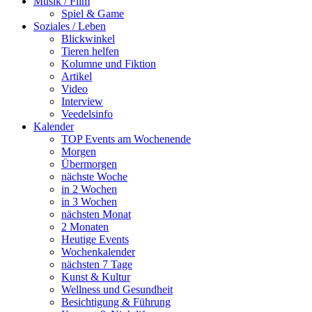
Musik / Film
Spiel & Game
Soziales / Leben
Blickwinkel
Tieren helfen
Kolumne und Fiktion
Artikel
Video
Interview
Veedelsinfo
Kalender
TOP Events am Wochenende
Morgen
Übermorgen
nächste Woche
in 2 Wochen
in 3 Wochen
nächsten Monat
2 Monaten
Heutige Events
Wochenkalender
nächsten 7 Tage
Kunst & Kultur
Wellness und Gesundheit
Besichtigung & Führung