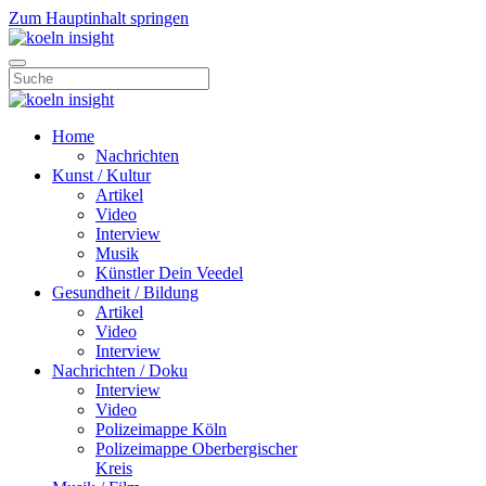
Zum Hauptinhalt springen
Home
Nachrichten
Kunst / Kultur
Artikel
Video
Interview
Musik
Künstler Dein Veedel
Gesundheit / Bildung
Artikel
Video
Interview
Nachrichten / Doku
Interview
Video
Polizeimappe Köln
Polizeimappe Oberbergischer
Kreis