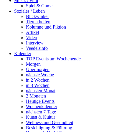
Musik / Film
Spiel & Game
Soziales / Leben
Blickwinkel
Tieren helfen
Kolumne und Fiktion
Artikel
Video
Interview
Veedelsinfo
Kalender
TOP Events am Wochenende
Morgen
Übermorgen
nächste Woche
in 2 Wochen
in 3 Wochen
nächsten Monat
2 Monaten
Heutige Events
Wochenkalender
nächsten 7 Tage
Kunst & Kultur
Wellness und Gesundheit
Besichtigung & Führung