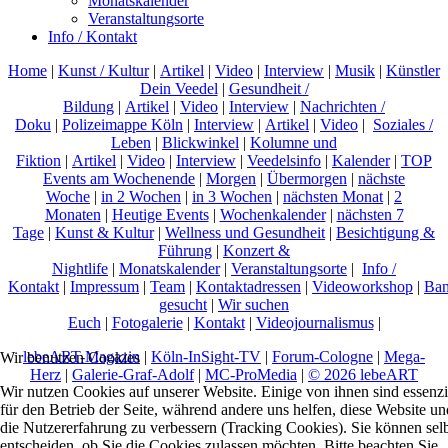
Monatskalender
Veranstaltungsorte
Info / Kontakt
Home
|
Kunst / Kultur
|
Artikel
|
Video
|
Interview
|
Musik
|
Künstler
Dein Veedel
|
Gesundheit /
Bildung
|
Artikel
|
Video
|
Interview
|
Nachrichten /
Doku
|
Polizeimappe Köln
|
Interview
|
Artikel
|
Video
|
Soziales /
Leben
|
Blickwinkel
|
Kolumne und
Fiktion
|
Artikel
|
Video
|
Interview
|
Veedelsinfo
|
Kalender
|
TOP
Events am Wochenende
|
Morgen
|
Übermorgen
|
nächste
Woche
|
in 2 Wochen
|
in 3 Wochen
|
nächsten Monat
|
2
Monaten
|
Heutige Events
|
Wochenkalender
|
nächsten 7
Tage
|
Kunst & Kultur
|
Wellness und Gesundheit
|
Besichtigung &
Führung
|
Konzert &
Nightlife
|
Monatskalender
|
Veranstaltungsorte
|
Info /
Kontakt
|
Impressum
|
Team
|
Kontaktadressen
|
Videoworkshop
|
Ban
gesucht
|
Wir suchen
Euch
|
Fotogalerie
|
Kontakt
|
Videojournalismus
|
lebeART-Magazin
|
Köln-InSight-TV
|
Forum-Cologne
|
Mega-
Wir benutzen Cookies
Herz
|
Galerie-Graf-Adolf
|
MC-ProMedia
|
© 2026 lebeART
Wir nutzen Cookies auf unserer Website. Einige von ihnen sind essenzi
für den Betrieb der Seite, während andere uns helfen, diese Website un
die Nutzererfahrung zu verbessern (Tracking Cookies). Sie können sel
entscheiden, ob Sie die Cookies zulassen möchten. Bitte beachten Sie,