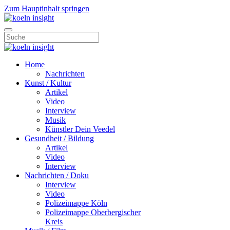
Zum Hauptinhalt springen
Home
Nachrichten
Kunst / Kultur
Artikel
Video
Interview
Musik
Künstler Dein Veedel
Gesundheit / Bildung
Artikel
Video
Interview
Nachrichten / Doku
Interview
Video
Polizeimappe Köln
Polizeimappe Oberbergischer
Kreis