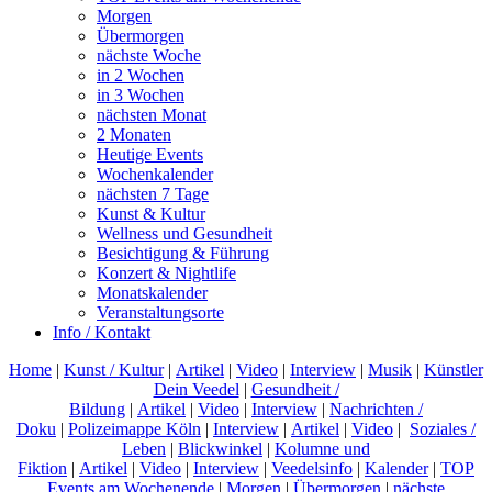
Morgen
Übermorgen
nächste Woche
in 2 Wochen
in 3 Wochen
nächsten Monat
2 Monaten
Heutige Events
Wochenkalender
nächsten 7 Tage
Kunst & Kultur
Wellness und Gesundheit
Besichtigung & Führung
Konzert & Nightlife
Monatskalender
Veranstaltungsorte
Info / Kontakt
Home
|
Kunst / Kultur
|
Artikel
|
Video
|
Interview
|
Musik
|
Künstler
Dein Veedel
|
Gesundheit /
Bildung
|
Artikel
|
Video
|
Interview
|
Nachrichten /
Doku
|
Polizeimappe Köln
|
Interview
|
Artikel
|
Video
|
Soziales /
Leben
|
Blickwinkel
|
Kolumne und
Fiktion
|
Artikel
|
Video
|
Interview
|
Veedelsinfo
|
Kalender
|
TOP
Events am Wochenende
|
Morgen
|
Übermorgen
|
nächste