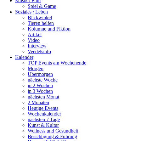
Musik / Film
Spiel & Game
Soziales / Leben
Blickwinkel
Tieren helfen
Kolumne und Fiktion
Artikel
Video
Interview
Veedelsinfo
Kalender
TOP Events am Wochenende
Morgen
Übermorgen
nächste Woche
in 2 Wochen
in 3 Wochen
nächsten Monat
2 Monaten
Heutige Events
Wochenkalender
nächsten 7 Tage
Kunst & Kultur
Wellness und Gesundheit
Besichtigung & Führung