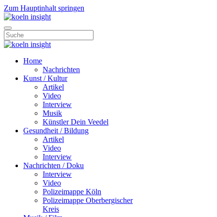
Zum Hauptinhalt springen
Home
Nachrichten
Kunst / Kultur
Artikel
Video
Interview
Musik
Künstler Dein Veedel
Gesundheit / Bildung
Artikel
Video
Interview
Nachrichten / Doku
Interview
Video
Polizeimappe Köln
Polizeimappe Oberbergischer
Kreis