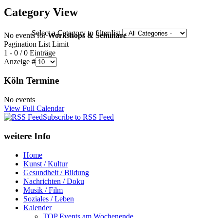
Category View
Select a Category to filter list
No events for
Workshops & Seminare
Pagination List Limit
1 - 0 / 0 Einträge
Anzeige #
Köln Termine
No events
View Full Calendar
Subscribe to RSS Feed
weitere Info
Home
Kunst / Kultur
Gesundheit / Bildung
Nachrichten / Doku
Musik / Film
Soziales / Leben
Kalender
TOP Events am Wochenende