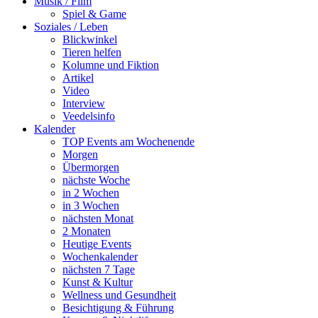
Musik / Film
Spiel & Game
Soziales / Leben
Blickwinkel
Tieren helfen
Kolumne und Fiktion
Artikel
Video
Interview
Veedelsinfo
Kalender
TOP Events am Wochenende
Morgen
Übermorgen
nächste Woche
in 2 Wochen
in 3 Wochen
nächsten Monat
2 Monaten
Heutige Events
Wochenkalender
nächsten 7 Tage
Kunst & Kultur
Wellness und Gesundheit
Besichtigung & Führung