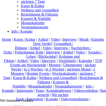
nächsten 7 Tage
Kunst & Kultur
Wellness und Gesundheit
Besichtigung & Führung
Konzert & Nightlife
Monatskalender
Veranstaltungsorte
Info / Kontakt
Home
|
Kunst / Kultur
|
Artikel
|
Video
|
Interview
|
Musik
|
Künstler
Dein Veedel
|
Gesundheit /
Bildung
|
Artikel
|
Video
|
Interview
|
Nachrichten /
Doku
|
Polizeimappe Köln
|
Interview
|
Artikel
|
Video
|
Soziales /
Leben
|
Blickwinkel
|
Kolumne und
Fiktion
|
Artikel
|
Video
|
Interview
|
Veedelsinfo
|
Kalender
|
TOP
Events am Wochenende
|
Morgen
|
Übermorgen
|
nächste
Woche
|
in 2 Wochen
|
in 3 Wochen
|
nächsten Monat
|
2
Monaten
|
Heutige Events
|
Wochenkalender
|
nächsten 7
Tage
|
Kunst & Kultur
|
Wellness und Gesundheit
|
Besichtigung &
Führung
|
Konzert &
Nightlife
|
Monatskalender
|
Veranstaltungsorte
|
Info /
Kontakt
|
Impressum
|
Team
|
Kontaktadressen
|
Videoworkshop
|
Ban
gesucht
|
Wir suchen
Euch
|
Fotogalerie
|
Kontakt
|
Videojournalismus
|
Wir benutzen Cookies