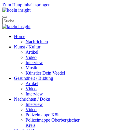
Zum Hauptinhalt springen
Home
Nachrichten
Kunst / Kultur
Artikel
Video
Interview
Musik
Künstler Dein Veedel
Gesundheit / Bildung
Artikel
Video
Interview
Nachrichten / Doku
Interview
Video
Polizeimappe Köln
Polizeimappe Oberbergischer
Kreis