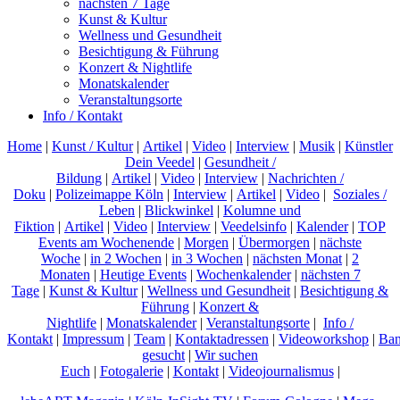
nächsten 7 Tage
Kunst & Kultur
Wellness und Gesundheit
Besichtigung & Führung
Konzert & Nightlife
Monatskalender
Veranstaltungsorte
Info / Kontakt
Home
|
Kunst / Kultur
|
Artikel
|
Video
|
Interview
|
Musik
|
Künstler
Dein Veedel
|
Gesundheit /
Bildung
|
Artikel
|
Video
|
Interview
|
Nachrichten /
Doku
|
Polizeimappe Köln
|
Interview
|
Artikel
|
Video
|
Soziales /
Leben
|
Blickwinkel
|
Kolumne und
Fiktion
|
Artikel
|
Video
|
Interview
|
Veedelsinfo
|
Kalender
|
TOP
Events am Wochenende
|
Morgen
|
Übermorgen
|
nächste
Woche
|
in 2 Wochen
|
in 3 Wochen
|
nächsten Monat
|
2
Monaten
|
Heutige Events
|
Wochenkalender
|
nächsten 7
Tage
|
Kunst & Kultur
|
Wellness und Gesundheit
|
Besichtigung &
Führung
|
Konzert &
Nightlife
|
Monatskalender
|
Veranstaltungsorte
|
Info /
Kontakt
|
Impressum
|
Team
|
Kontaktadressen
|
Videoworkshop
|
Ban
gesucht
|
Wir suchen
Euch
|
Fotogalerie
|
Kontakt
|
Videojournalismus
|