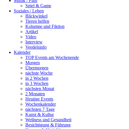
Musik / Film
Spiel & Game
Soziales / Leben
Blickwinkel
Tieren helfen
Kolumne und Fiktion
Artikel
Video
Interview
Veedelsinfo
Kalender
TOP Events am Wochenende
Morgen
Übermorgen
nächste Woche
in 2 Wochen
in 3 Wochen
nächsten Monat
2 Monaten
Heutige Events
Wochenkalender
nächsten 7 Tage
Kunst & Kultur
Wellness und Gesundheit
Besichtigung & Führung