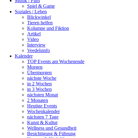
Musik / Film
Spiel & Game
Soziales / Leben
Blickwinkel
Tieren helfen
Kolumne und Fiktion
Artikel
Video
Interview
Veedelsinfo
Kalender
TOP Events am Wochenende
Morgen
Übermorgen
nächste Woche
in 2 Wochen
in 3 Wochen
nächsten Monat
2 Monaten
Heutige Events
Wochenkalender
nächsten 7 Tage
Kunst & Kultur
Wellness und Gesundheit
Besichtigung & Führung