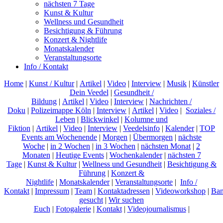
nächsten 7 Tage
Kunst & Kultur
Wellness und Gesundheit
Besichtigung & Führung
Konzert & Nightlife
Monatskalender
Veranstaltungsorte
Info / Kontakt
Home
|
Kunst / Kultur
|
Artikel
|
Video
|
Interview
|
Musik
|
Künstler
Dein Veedel
|
Gesundheit /
Bildung
|
Artikel
|
Video
|
Interview
|
Nachrichten /
Doku
|
Polizeimappe Köln
|
Interview
|
Artikel
|
Video
|
Soziales /
Leben
|
Blickwinkel
|
Kolumne und
Fiktion
|
Artikel
|
Video
|
Interview
|
Veedelsinfo
|
Kalender
|
TOP
Events am Wochenende
|
Morgen
|
Übermorgen
|
nächste
Woche
|
in 2 Wochen
|
in 3 Wochen
|
nächsten Monat
|
2
Monaten
|
Heutige Events
|
Wochenkalender
|
nächsten 7
Tage
|
Kunst & Kultur
|
Wellness und Gesundheit
|
Besichtigung &
Führung
|
Konzert &
Nightlife
|
Monatskalender
|
Veranstaltungsorte
|
Info /
Kontakt
|
Impressum
|
Team
|
Kontaktadressen
|
Videoworkshop
|
Ban
gesucht
|
Wir suchen
Euch
|
Fotogalerie
|
Kontakt
|
Videojournalismus
|