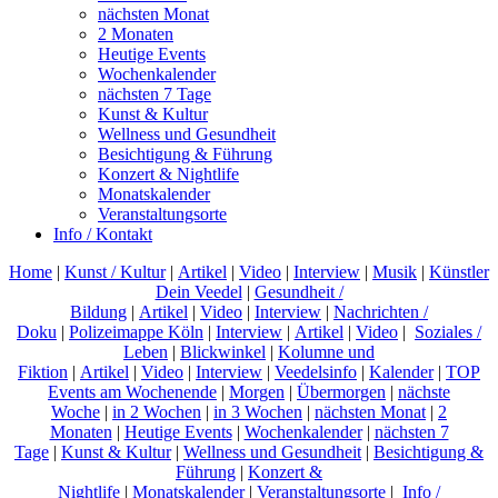
nächsten Monat
2 Monaten
Heutige Events
Wochenkalender
nächsten 7 Tage
Kunst & Kultur
Wellness und Gesundheit
Besichtigung & Führung
Konzert & Nightlife
Monatskalender
Veranstaltungsorte
Info / Kontakt
Home
|
Kunst / Kultur
|
Artikel
|
Video
|
Interview
|
Musik
|
Künstler
Dein Veedel
|
Gesundheit /
Bildung
|
Artikel
|
Video
|
Interview
|
Nachrichten /
Doku
|
Polizeimappe Köln
|
Interview
|
Artikel
|
Video
|
Soziales /
Leben
|
Blickwinkel
|
Kolumne und
Fiktion
|
Artikel
|
Video
|
Interview
|
Veedelsinfo
|
Kalender
|
TOP
Events am Wochenende
|
Morgen
|
Übermorgen
|
nächste
Woche
|
in 2 Wochen
|
in 3 Wochen
|
nächsten Monat
|
2
Monaten
|
Heutige Events
|
Wochenkalender
|
nächsten 7
Tage
|
Kunst & Kultur
|
Wellness und Gesundheit
|
Besichtigung &
Führung
|
Konzert &
Nightlife
|
Monatskalender
|
Veranstaltungsorte
|
Info /