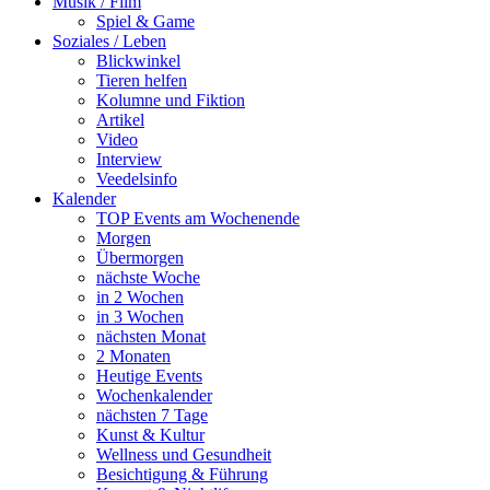
Musik / Film
Spiel & Game
Soziales / Leben
Blickwinkel
Tieren helfen
Kolumne und Fiktion
Artikel
Video
Interview
Veedelsinfo
Kalender
TOP Events am Wochenende
Morgen
Übermorgen
nächste Woche
in 2 Wochen
in 3 Wochen
nächsten Monat
2 Monaten
Heutige Events
Wochenkalender
nächsten 7 Tage
Kunst & Kultur
Wellness und Gesundheit
Besichtigung & Führung