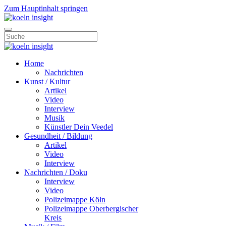
Zum Hauptinhalt springen
Home
Nachrichten
Kunst / Kultur
Artikel
Video
Interview
Musik
Künstler Dein Veedel
Gesundheit / Bildung
Artikel
Video
Interview
Nachrichten / Doku
Interview
Video
Polizeimappe Köln
Polizeimappe Oberbergischer
Kreis