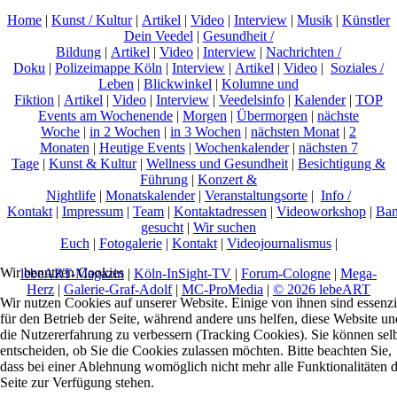
Home
|
Kunst / Kultur
|
Artikel
|
Video
|
Interview
|
Musik
|
Künstler
Dein Veedel
|
Gesundheit /
Bildung
|
Artikel
|
Video
|
Interview
|
Nachrichten /
Doku
|
Polizeimappe Köln
|
Interview
|
Artikel
|
Video
|
Soziales /
Leben
|
Blickwinkel
|
Kolumne und
Fiktion
|
Artikel
|
Video
|
Interview
|
Veedelsinfo
|
Kalender
|
TOP
Events am Wochenende
|
Morgen
|
Übermorgen
|
nächste
Woche
|
in 2 Wochen
|
in 3 Wochen
|
nächsten Monat
|
2
Monaten
|
Heutige Events
|
Wochenkalender
|
nächsten 7
Tage
|
Kunst & Kultur
|
Wellness und Gesundheit
|
Besichtigung &
Führung
|
Konzert &
Nightlife
|
Monatskalender
|
Veranstaltungsorte
|
Info /
Kontakt
|
Impressum
|
Team
|
Kontaktadressen
|
Videoworkshop
|
Ban
gesucht
|
Wir suchen
Euch
|
Fotogalerie
|
Kontakt
|
Videojournalismus
|
Wir benutzen Cookies
lebeART-Magazin
|
Köln-InSight-TV
|
Forum-Cologne
|
Mega-
Herz
|
Galerie-Graf-Adolf
|
MC-ProMedia
|
© 2026 lebeART
Wir nutzen Cookies auf unserer Website. Einige von ihnen sind essenzi
für den Betrieb der Seite, während andere uns helfen, diese Website un
die Nutzererfahrung zu verbessern (Tracking Cookies). Sie können sel
entscheiden, ob Sie die Cookies zulassen möchten. Bitte beachten Sie,
dass bei einer Ablehnung womöglich nicht mehr alle Funktionalitäten 
Seite zur Verfügung stehen.