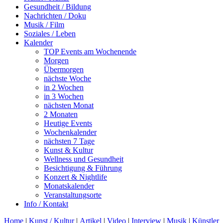
Gesundheit / Bildung
Nachrichten / Doku
Musik / Film
Soziales / Leben
Kalender
TOP Events am Wochenende
Morgen
Übermorgen
nächste Woche
in 2 Wochen
in 3 Wochen
nächsten Monat
2 Monaten
Heutige Events
Wochenkalender
nächsten 7 Tage
Kunst & Kultur
Wellness und Gesundheit
Besichtigung & Führung
Konzert & Nightlife
Monatskalender
Veranstaltungsorte
Info / Kontakt
Home
|
Kunst / Kultur
|
Artikel
|
Video
|
Interview
|
Musik
|
Künstler