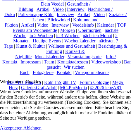
Dein Veedel
|
Gesundheit /
Bildung
|
Artikel
|
Video
|
Interview
|
Nachrichten /
Doku
|
Polizeimappe Köln
|
Interview
|
Artikel
|
Video
|
Soziales /
Leben
|
Blickwinkel
|
Kolumne und
Fiktion
|
Artikel
|
Video
|
Interview
|
Veedelsinfo
|
Kalender
|
TOP
Events am Wochenende
|
Morgen
|
Übermorgen
|
nächste
Woche
|
in 2 Wochen
|
in 3 Wochen
|
nächsten Monat
|
2
Monaten
|
Heutige Events
|
Wochenkalender
|
nächsten 7
Tage
|
Kunst & Kultur
|
Wellness und Gesundheit
|
Besichtigung &
Führung
|
Konzert &
Nightlife
|
Monatskalender
|
Veranstaltungsorte
|
Info /
Kontakt
|
Impressum
|
Team
|
Kontaktadressen
|
Videoworkshop
|
Ban
gesucht
|
Wir suchen
Euch
|
Fotogalerie
|
Kontakt
|
Videojournalismus
|
Wir benutzen Cookies
lebeART-Magazin
|
Köln-InSight-TV
|
Forum-Cologne
|
Mega-
Herz
|
Galerie-Graf-Adolf
|
MC-ProMedia
|
© 2026 lebeART
Wir nutzen Cookies auf unserer Website. Einige von ihnen sind essenzi
für den Betrieb der Seite, während andere uns helfen, diese Website un
die Nutzererfahrung zu verbessern (Tracking Cookies). Sie können sel
entscheiden, ob Sie die Cookies zulassen möchten. Bitte beachten Sie,
dass bei einer Ablehnung womöglich nicht mehr alle Funktionalitäten 
Seite zur Verfügung stehen.
Akzeptieren
Ablehnen