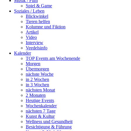
Musik / Film
Spiel & Game
Soziales / Leben
Blickwinkel
Tieren helfen
Kolumne und Fiktion
Artikel
Video
Interview
Veedelsinfo
Kalender
TOP Events am Wochenende
Morgen
Übermorgen
nächste Woche
in 2 Wochen
in 3 Wochen
nächsten Monat
2 Monaten
Heutige Events
Wochenkalender
nächsten 7 Tage
Kunst & Kultur
Wellness und Gesundheit
Besichtigung & Führung