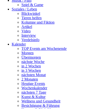
Musik / Film
Spiel & Game
Soziales / Leben
Blickwinkel
Tieren helfen
Kolumne und Fiktion
Artikel
Video
Interview
Veedelsinfo
Kalender
TOP Events am Wochenende
Morgen
Übermorgen
nächste Woche
in 2 Wochen
in 3 Wochen
nächsten Monat
2 Monaten
Heutige Events
Wochenkalender
nächsten 7 Tage
Kunst & Kultur
Wellness und Gesundheit
Besichtigung & Führung