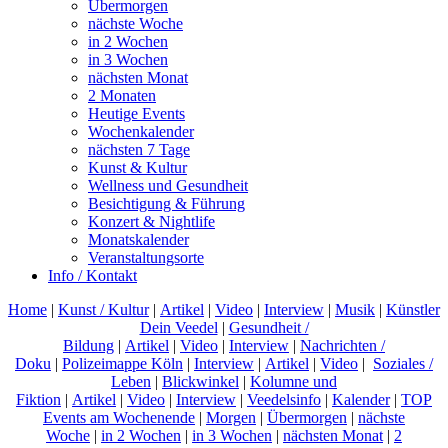
Übermorgen
nächste Woche
in 2 Wochen
in 3 Wochen
nächsten Monat
2 Monaten
Heutige Events
Wochenkalender
nächsten 7 Tage
Kunst & Kultur
Wellness und Gesundheit
Besichtigung & Führung
Konzert & Nightlife
Monatskalender
Veranstaltungsorte
Info / Kontakt
Home
|
Kunst / Kultur
|
Artikel
|
Video
|
Interview
|
Musik
|
Künstler
Dein Veedel
|
Gesundheit /
Bildung
|
Artikel
|
Video
|
Interview
|
Nachrichten /
Doku
|
Polizeimappe Köln
|
Interview
|
Artikel
|
Video
|
Soziales /
Leben
|
Blickwinkel
|
Kolumne und
Fiktion
|
Artikel
|
Video
|
Interview
|
Veedelsinfo
|
Kalender
|
TOP
Events am Wochenende
|
Morgen
|
Übermorgen
|
nächste
Woche
|
in 2 Wochen
|
in 3 Wochen
|
nächsten Monat
|
2