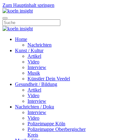
Zum Hauptinhalt springen
Home
Nachrichten
Kunst / Kultur
Artikel
Video
Interview
Musik
Künstler Dein Veedel
Gesundheit / Bildung
Artikel
Video
Interview
Nachrichten / Doku
Interview
Video
Polizeimappe Köln
Polizeimappe Oberbergischer
Kreis