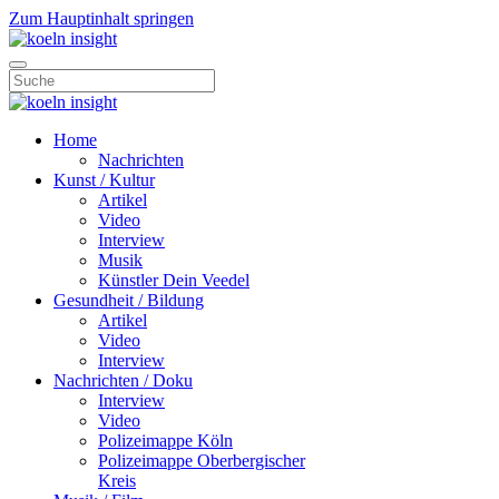
Zum Hauptinhalt springen
Home
Nachrichten
Kunst / Kultur
Artikel
Video
Interview
Musik
Künstler Dein Veedel
Gesundheit / Bildung
Artikel
Video
Interview
Nachrichten / Doku
Interview
Video
Polizeimappe Köln
Polizeimappe Oberbergischer
Kreis