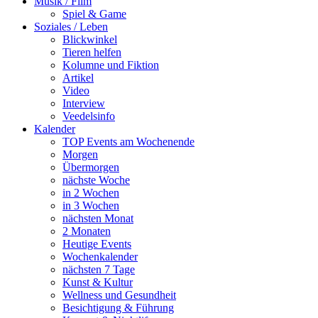
Musik / Film
Spiel & Game
Soziales / Leben
Blickwinkel
Tieren helfen
Kolumne und Fiktion
Artikel
Video
Interview
Veedelsinfo
Kalender
TOP Events am Wochenende
Morgen
Übermorgen
nächste Woche
in 2 Wochen
in 3 Wochen
nächsten Monat
2 Monaten
Heutige Events
Wochenkalender
nächsten 7 Tage
Kunst & Kultur
Wellness und Gesundheit
Besichtigung & Führung