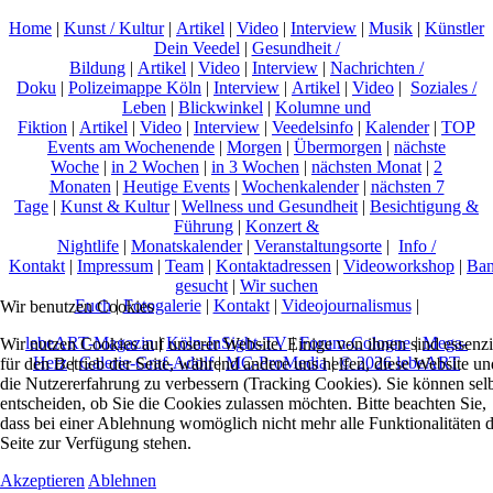
Home
|
Kunst / Kultur
|
Artikel
|
Video
|
Interview
|
Musik
|
Künstler
Dein Veedel
|
Gesundheit /
Bildung
|
Artikel
|
Video
|
Interview
|
Nachrichten /
Doku
|
Polizeimappe Köln
|
Interview
|
Artikel
|
Video
|
Soziales /
Leben
|
Blickwinkel
|
Kolumne und
Fiktion
|
Artikel
|
Video
|
Interview
|
Veedelsinfo
|
Kalender
|
TOP
Events am Wochenende
|
Morgen
|
Übermorgen
|
nächste
Woche
|
in 2 Wochen
|
in 3 Wochen
|
nächsten Monat
|
2
Monaten
|
Heutige Events
|
Wochenkalender
|
nächsten 7
Tage
|
Kunst & Kultur
|
Wellness und Gesundheit
|
Besichtigung &
Führung
|
Konzert &
Nightlife
|
Monatskalender
|
Veranstaltungsorte
|
Info /
Kontakt
|
Impressum
|
Team
|
Kontaktadressen
|
Videoworkshop
|
Ban
gesucht
|
Wir suchen
Euch
|
Fotogalerie
|
Kontakt
|
Videojournalismus
|
Wir benutzen Cookies
lebeART-Magazin
|
Köln-InSight-TV
|
Forum-Cologne
|
Mega-
Wir nutzen Cookies auf unserer Website. Einige von ihnen sind essenzi
Herz
|
Galerie-Graf-Adolf
|
MC-ProMedia
|
© 2026 lebeART
für den Betrieb der Seite, während andere uns helfen, diese Website un
die Nutzererfahrung zu verbessern (Tracking Cookies). Sie können sel
entscheiden, ob Sie die Cookies zulassen möchten. Bitte beachten Sie,
dass bei einer Ablehnung womöglich nicht mehr alle Funktionalitäten 
Seite zur Verfügung stehen.
Akzeptieren
Ablehnen