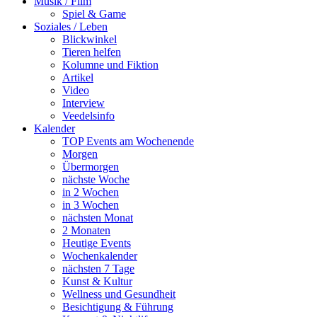
Musik / Film
Spiel & Game
Soziales / Leben
Blickwinkel
Tieren helfen
Kolumne und Fiktion
Artikel
Video
Interview
Veedelsinfo
Kalender
TOP Events am Wochenende
Morgen
Übermorgen
nächste Woche
in 2 Wochen
in 3 Wochen
nächsten Monat
2 Monaten
Heutige Events
Wochenkalender
nächsten 7 Tage
Kunst & Kultur
Wellness und Gesundheit
Besichtigung & Führung