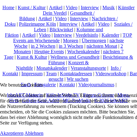
Home
|
Kunst / Kultur
|
Artikel
|
Video
|
Interview
|
Musik
|
Künstler
Dein Veedel
|
Gesundheit /
Bildung
|
Artikel
|
Video
|
Interview
|
Nachrichten /
Doku
|
Polizeimappe Köln
|
Interview
|
Artikel
|
Video
|
Soziales /
Leben
|
Blickwinkel
|
Kolumne und
Fiktion
|
Artikel
|
Video
|
Interview
|
Veedelsinfo
|
Kalender
|
TOP
Events am Wochenende
|
Morgen
|
Übermorgen
|
nächste
Woche
|
in 2 Wochen
|
in 3 Wochen
|
nächsten Monat
|
2
Monaten
|
Heutige Events
|
Wochenkalender
|
nächsten 7
Tage
|
Kunst & Kultur
|
Wellness und Gesundheit
|
Besichtigung &
Führung
|
Konzert &
Nightlife
|
Monatskalender
|
Veranstaltungsorte
|
Info /
Kontakt
|
Impressum
|
Team
|
Kontaktadressen
|
Videoworkshop
|
Ban
gesucht
|
Wir suchen
Euch
|
Fotogalerie
|
Kontakt
|
Videojournalismus
|
Wir benutzen Cookies
lebeART-Magazin
|
Köln-InSight-TV
|
Forum-Cologne
|
Mega-
Wir nutzen Cookies auf unserer Website. Einige von ihnen sind essenzi
Herz
|
Galerie-Graf-Adolf
|
MC-ProMedia
|
© 2026 lebeART
für den Betrieb der Seite, während andere uns helfen, diese Website un
die Nutzererfahrung zu verbessern (Tracking Cookies). Sie können sel
entscheiden, ob Sie die Cookies zulassen möchten. Bitte beachten Sie,
dass bei einer Ablehnung womöglich nicht mehr alle Funktionalitäten 
Seite zur Verfügung stehen.
Akzeptieren
Ablehnen