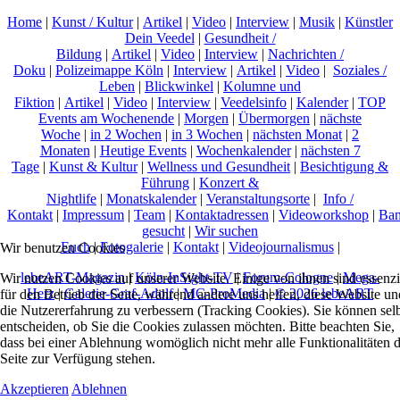
Home
|
Kunst / Kultur
|
Artikel
|
Video
|
Interview
|
Musik
|
Künstler
Dein Veedel
|
Gesundheit /
Bildung
|
Artikel
|
Video
|
Interview
|
Nachrichten /
Doku
|
Polizeimappe Köln
|
Interview
|
Artikel
|
Video
|
Soziales /
Leben
|
Blickwinkel
|
Kolumne und
Fiktion
|
Artikel
|
Video
|
Interview
|
Veedelsinfo
|
Kalender
|
TOP
Events am Wochenende
|
Morgen
|
Übermorgen
|
nächste
Woche
|
in 2 Wochen
|
in 3 Wochen
|
nächsten Monat
|
2
Monaten
|
Heutige Events
|
Wochenkalender
|
nächsten 7
Tage
|
Kunst & Kultur
|
Wellness und Gesundheit
|
Besichtigung &
Führung
|
Konzert &
Nightlife
|
Monatskalender
|
Veranstaltungsorte
|
Info /
Kontakt
|
Impressum
|
Team
|
Kontaktadressen
|
Videoworkshop
|
Ban
gesucht
|
Wir suchen
Euch
|
Fotogalerie
|
Kontakt
|
Videojournalismus
|
Wir benutzen Cookies
lebeART-Magazin
|
Köln-InSight-TV
|
Forum-Cologne
|
Mega-
Wir nutzen Cookies auf unserer Website. Einige von ihnen sind essenzi
Herz
|
Galerie-Graf-Adolf
|
MC-ProMedia
|
© 2026 lebeART
für den Betrieb der Seite, während andere uns helfen, diese Website un
die Nutzererfahrung zu verbessern (Tracking Cookies). Sie können sel
entscheiden, ob Sie die Cookies zulassen möchten. Bitte beachten Sie,
dass bei einer Ablehnung womöglich nicht mehr alle Funktionalitäten 
Seite zur Verfügung stehen.
Akzeptieren
Ablehnen