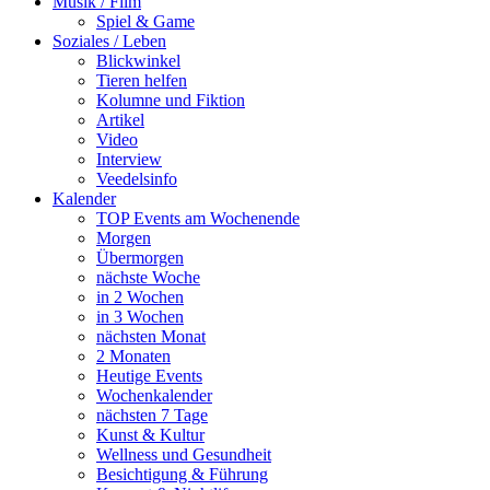
Musik / Film
Spiel & Game
Soziales / Leben
Blickwinkel
Tieren helfen
Kolumne und Fiktion
Artikel
Video
Interview
Veedelsinfo
Kalender
TOP Events am Wochenende
Morgen
Übermorgen
nächste Woche
in 2 Wochen
in 3 Wochen
nächsten Monat
2 Monaten
Heutige Events
Wochenkalender
nächsten 7 Tage
Kunst & Kultur
Wellness und Gesundheit
Besichtigung & Führung