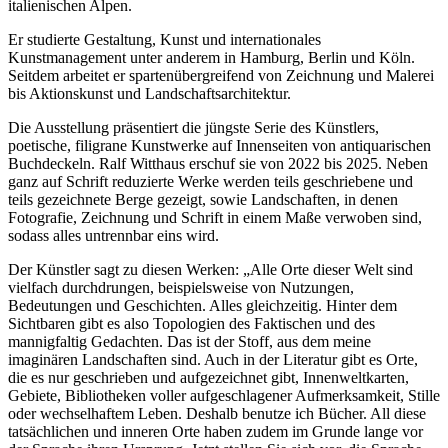
italienischen Alpen.
Er studierte Gestaltung, Kunst und internationales
Kunstmanagement unter anderem in Hamburg, Berlin und Köln.
Seitdem arbeitet er spartenübergreifend von Zeichnung und Malerei
bis Aktionskunst und Landschaftsarchitektur.
Die Ausstellung präsentiert die jüngste Serie des Künstlers,
poetische, filigrane Kunstwerke auf Innenseiten von antiquarischen
Buchdeckeln. Ralf Witthaus erschuf sie von 2022 bis 2025. Neben
ganz auf Schrift reduzierte Werke werden teils geschriebene und
teils gezeichnete Berge gezeigt, sowie Landschaften, in denen
Fotografie, Zeichnung und Schrift in einem Maße verwoben sind,
sodass alles untrennbar eins wird.
Der Künstler sagt zu diesen Werken: „Alle Orte dieser Welt sind
vielfach durchdrungen, beispielsweise von Nutzungen,
Bedeutungen und Geschichten. Alles gleichzeitig. Hinter dem
Sichtbaren gibt es also Topologien des Faktischen und des
mannigfaltig Gedachten. Das ist der Stoff, aus dem meine
imaginären Landschaften sind. Auch in der Literatur gibt es Orte,
die es nur geschrieben und aufgezeichnet gibt, Innenweltkarten,
Gebiete, Bibliotheken voller aufgeschlagener Aufmerksamkeit, Stille
oder wechselhaftem Leben. Deshalb benutze ich Bücher. All diese
tatsächlichen und inneren Orte haben zudem im Grunde lange vor