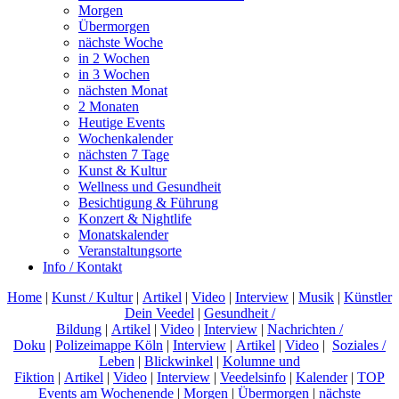
Morgen
Übermorgen
nächste Woche
in 2 Wochen
in 3 Wochen
nächsten Monat
2 Monaten
Heutige Events
Wochenkalender
nächsten 7 Tage
Kunst & Kultur
Wellness und Gesundheit
Besichtigung & Führung
Konzert & Nightlife
Monatskalender
Veranstaltungsorte
Info / Kontakt
Home
|
Kunst / Kultur
|
Artikel
|
Video
|
Interview
|
Musik
|
Künstler
Dein Veedel
|
Gesundheit /
Bildung
|
Artikel
|
Video
|
Interview
|
Nachrichten /
Doku
|
Polizeimappe Köln
|
Interview
|
Artikel
|
Video
|
Soziales /
Leben
|
Blickwinkel
|
Kolumne und
Fiktion
|
Artikel
|
Video
|
Interview
|
Veedelsinfo
|
Kalender
|
TOP
Events am Wochenende
|
Morgen
|
Übermorgen
|
nächste