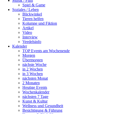
Musik / Film
Spiel & Game
Soziales / Leben
Blickwinkel
Tieren helfen
Kolumne und Fiktion
Artikel
Video
Interview
Veedelsinfo
Kalender
TOP Events am Wochenende
Morgen
Übermorgen
nächste Woche
in 2 Wochen
in 3 Wochen
nächsten Monat
2 Monaten
Heutige Events
Wochenkalender
nächsten 7 Tage
Kunst & Kultur
Wellness und Gesundheit
Besichtigung & Führung