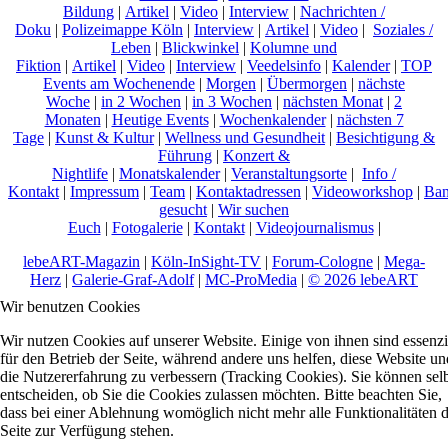
Bildung
|
Artikel
|
Video
|
Interview
|
Nachrichten /
Doku
|
Polizeimappe Köln
|
Interview
|
Artikel
|
Video
|
Soziales /
Leben
|
Blickwinkel
|
Kolumne und
Fiktion
|
Artikel
|
Video
|
Interview
|
Veedelsinfo
|
Kalender
|
TOP
Events am Wochenende
|
Morgen
|
Übermorgen
|
nächste
Woche
|
in 2 Wochen
|
in 3 Wochen
|
nächsten Monat
|
2
Monaten
|
Heutige Events
|
Wochenkalender
|
nächsten 7
Tage
|
Kunst & Kultur
|
Wellness und Gesundheit
|
Besichtigung &
Führung
|
Konzert &
Nightlife
|
Monatskalender
|
Veranstaltungsorte
|
Info /
Kontakt
|
Impressum
|
Team
|
Kontaktadressen
|
Videoworkshop
|
Ban
gesucht
|
Wir suchen
Euch
|
Fotogalerie
|
Kontakt
|
Videojournalismus
|
lebeART-Magazin
|
Köln-InSight-TV
|
Forum-Cologne
|
Mega-
Herz
|
Galerie-Graf-Adolf
|
MC-ProMedia
|
© 2026 lebeART
Wir benutzen Cookies
Wir nutzen Cookies auf unserer Website. Einige von ihnen sind essenzi
für den Betrieb der Seite, während andere uns helfen, diese Website un
die Nutzererfahrung zu verbessern (Tracking Cookies). Sie können sel
entscheiden, ob Sie die Cookies zulassen möchten. Bitte beachten Sie,
dass bei einer Ablehnung womöglich nicht mehr alle Funktionalitäten 
Seite zur Verfügung stehen.