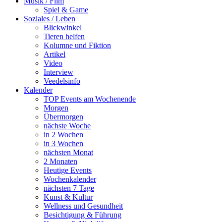
Musik / Film
Spiel & Game
Soziales / Leben
Blickwinkel
Tieren helfen
Kolumne und Fiktion
Artikel
Video
Interview
Veedelsinfo
Kalender
TOP Events am Wochenende
Morgen
Übermorgen
nächste Woche
in 2 Wochen
in 3 Wochen
nächsten Monat
2 Monaten
Heutige Events
Wochenkalender
nächsten 7 Tage
Kunst & Kultur
Wellness und Gesundheit
Besichtigung & Führung