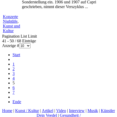
Sonderstellung ein. 1906 und 1907 auf Capri
geschrieben, nimmt dieser Verszyklus ...
Konzerte
Nightlife
,
Kunst und
Kultur
Pagination List Limit
41 - 50 / 68 Einträge
Anzeige #
Start
1
2
3
4
5
6
7
Ende
Home
|
Kunst / Kultur
|
Artikel
|
Video
|
Interview
|
Musik
|
Künstler
Dein Veedel
|
Gesundheit /