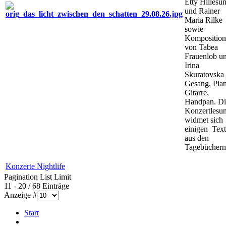
Etty Hillesu
und Rainer
Maria Rilke
sowie
Kompositio
von Tabea
Frauenlob u
Irina
Skuratovska 
Gesang, Pia
Gitarre,
Handpan. Di
Konzertlesu
widmet sich
einigen Tex
aus den
Tagebüchern 
Konzerte Nightlife
Pagination List Limit
11 - 20 / 68 Einträge
Anzeige #
Start