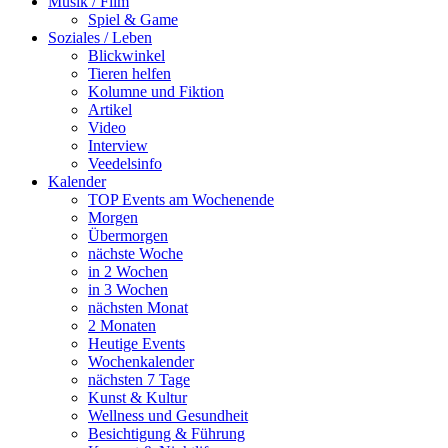
Musik / Film
Spiel & Game
Soziales / Leben
Blickwinkel
Tieren helfen
Kolumne und Fiktion
Artikel
Video
Interview
Veedelsinfo
Kalender
TOP Events am Wochenende
Morgen
Übermorgen
nächste Woche
in 2 Wochen
in 3 Wochen
nächsten Monat
2 Monaten
Heutige Events
Wochenkalender
nächsten 7 Tage
Kunst & Kultur
Wellness und Gesundheit
Besichtigung & Führung