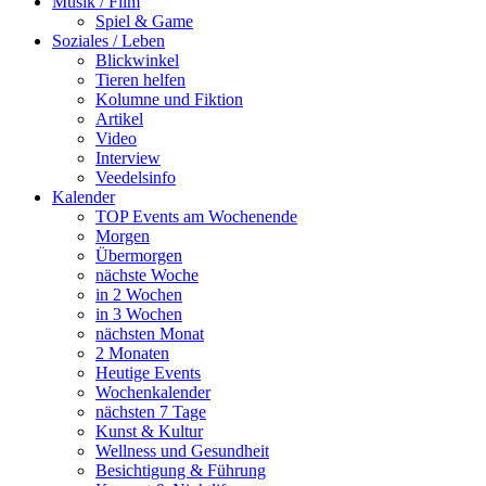
Musik / Film
Spiel & Game
Soziales / Leben
Blickwinkel
Tieren helfen
Kolumne und Fiktion
Artikel
Video
Interview
Veedelsinfo
Kalender
TOP Events am Wochenende
Morgen
Übermorgen
nächste Woche
in 2 Wochen
in 3 Wochen
nächsten Monat
2 Monaten
Heutige Events
Wochenkalender
nächsten 7 Tage
Kunst & Kultur
Wellness und Gesundheit
Besichtigung & Führung