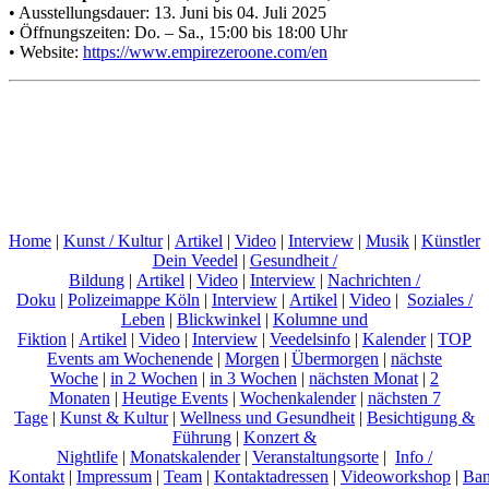
• Ausstellungsdauer: 13. Juni bis 04. Juli 2025
• Öffnungszeiten: Do. – Sa., 15:00 bis 18:00 Uhr
• Website:
https://www.empirezeroone.com/en
Home
|
Kunst / Kultur
|
Artikel
|
Video
|
Interview
|
Musik
|
Künstler
Dein Veedel
|
Gesundheit /
Bildung
|
Artikel
|
Video
|
Interview
|
Nachrichten /
Doku
|
Polizeimappe Köln
|
Interview
|
Artikel
|
Video
|
Soziales /
Leben
|
Blickwinkel
|
Kolumne und
Fiktion
|
Artikel
|
Video
|
Interview
|
Veedelsinfo
|
Kalender
|
TOP
Events am Wochenende
|
Morgen
|
Übermorgen
|
nächste
Woche
|
in 2 Wochen
|
in 3 Wochen
|
nächsten Monat
|
2
Monaten
|
Heutige Events
|
Wochenkalender
|
nächsten 7
Tage
|
Kunst & Kultur
|
Wellness und Gesundheit
|
Besichtigung &
Führung
|
Konzert &
Nightlife
|
Monatskalender
|
Veranstaltungsorte
|
Info /
Kontakt
|
Impressum
|
Team
|
Kontaktadressen
|
Videoworkshop
|
Ban