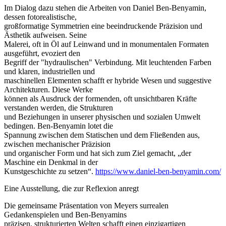
Im Dialog dazu stehen die Arbeiten von Daniel Ben-Benyamin,
dessen fotorealistische,
großformatige Symmetrien eine beeindruckende Präzision und
Ästhetik aufweisen. Seine
Malerei, oft in Öl auf Leinwand und in monumentalen Formaten
ausgeführt, evoziert den
Begriff der "hydraulischen" Verbindung. Mit leuchtenden Farben
und klaren, industriellen und
maschinellen Elementen schafft er hybride Wesen und suggestive
Architekturen. Diese Werke
können als Ausdruck der formenden, oft unsichtbaren Kräfte
verstanden werden, die Strukturen
und Beziehungen in unserer physischen und sozialen Umwelt
bedingen. Ben-Benyamin lotet die
Spannung zwischen dem Statischen und dem Fließenden aus,
zwischen mechanischer Präzision
und organischer Form und hat sich zum Ziel gemacht, „der
Maschine ein Denkmal in der
Kunstgeschichte zu setzen“.
https://www.daniel-ben-benyamin.com/
Eine Ausstellung, die zur Reflexion anregt
Die gemeinsame Präsentation von Meyers surrealen
Gedankenspielen und Ben-Benyamins
präzisen, strukturierten Welten schafft einen einzigartigen