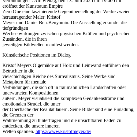
Verbindungen". Am Freitag, den 13. Juni 2025 um 19:00 Uhr
eröffnet der Kunstraum Empire
Zero One eine faszinierende Gegenüberstellung der Werke zweier
herausragender Maler: Kristof
Meyer und Daniel Ben-Benyamin. Die Ausstellung erkundet die
tiefgründigen
Wechselwirkungen zwischen physischen Kräften und psychischen
Zuständen, die in ihren
jeweiligen Bildwelten manifest werden.
Künstlerische Positionen im Dialog
Kristof Meyers Ölgemälde auf Holz und Leinwand entführen den
Betrachter in die
vielschichtigen Reiche des Surrealismus. Seine Werke sind
Metaphern für mentale
Verbindungen, die sich oft in traumähnlichen Landschaften oder
unerwarteten Kompositionen
äußern. Meyer visualisiert die komplexen Gedankenströme und
emotionalen Strudel, die unter
der Oberfläche der Realität lauern. Seine Bilder sind eine Einladung,
die Grenzen der
Wahrnehmung zu hinterfragen und die unsichtbaren Fäden zu
entdecken, die unsere inneren
Welten spannen.
https://www.kristofmeyer.de/