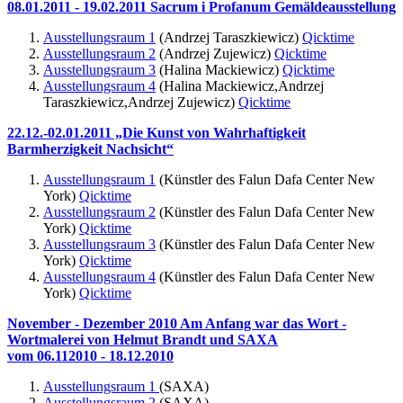
08.01.2011 - 19.02.2011 Sacrum i Profanum Gemäldeausstellung
Ausstellungsraum 1
(Andrzej Taraszkiewicz)
Qicktime
Ausstellungsraum 2
(Andrzej Zujewicz)
Qicktime
Ausstellungsraum 3
(Halina Mackiewicz)
Qicktime
Ausstellungsraum 4
(Halina Mackiewicz,Andrzej
Taraszkiewicz,Andrzej Zujewicz)
Qicktime
22.12.-02.01.2011 „Die Kunst von Wahrhaftigkeit
Barmherzigkeit Nachsicht“
Ausstellungsraum 1
(Künstler des Falun Dafa Center New
York)
Qicktime
Ausstellungsraum 2
(Künstler des Falun Dafa Center New
York)
Qicktime
Ausstellungsraum 3
(Künstler des Falun Dafa Center New
York)
Qicktime
Ausstellungsraum 4
(Künstler des Falun Dafa Center New
York)
Qicktime
November - Dezember 2010 Am Anfang war das Wort -
Wortmalerei von Helmut Brandt und SAXA
vom 06.112010 - 18.12.2010
Ausstellungsraum 1
(SAXA)
Ausstellungsraum 2
(SAXA)