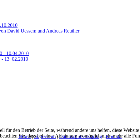
0.10.2010
von David Uessem und Andreas Reuther
0 - 10.04.2010
 - 13. 02.2010
ell für den Betrieb der Seite, während andere uns helfen, diese Websit
 beachten Sie, dass bei einer Ablehnung womöglich nicht mehr alle Funk
Home
|
Impressum
|
Datenschutzerklärung
|
Kontakt