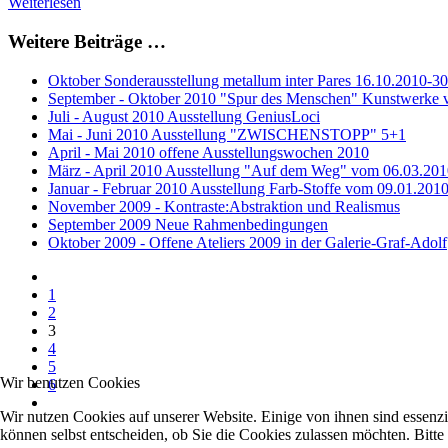
Weiterlesen
Weitere Beiträge …
Oktober Sonderausstellung metallum inter Pares 16.10.2010-3
September - Oktober 2010 "Spur des Menschen" Kunstwerke 
Juli - August 2010 Ausstellung GeniusLoci
Mai - Juni 2010 Ausstellung "ZWISCHENSTOPP" 5+1
April - Mai 2010 offene Ausstellungswochen 2010
März - April 2010 Ausstellung "Auf dem Weg" vom 06.03.201
Januar - Februar 2010 Ausstellung Farb-Stoffe vom 09.01.2010
November 2009 - Kontraste:Abstraktion und Realismus
September 2009 Neue Rahmenbedingungen
Oktober 2009 - Offene Ateliers 2009 in der Galerie-Graf-Adolf
1
2
3
4
5
Wir benutzen Cookies
6
Wir nutzen Cookies auf unserer Website. Einige von ihnen sind essenzi
können selbst entscheiden, ob Sie die Cookies zulassen möchten. Bitte