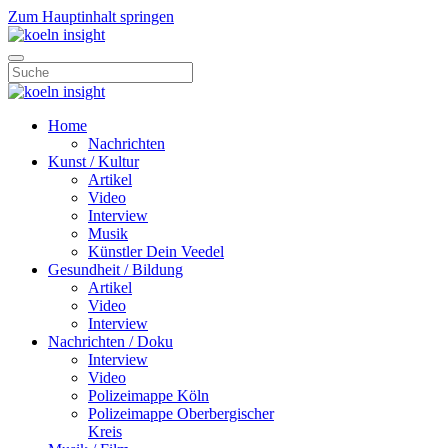
Zum Hauptinhalt springen
Home
Nachrichten
Kunst / Kultur
Artikel
Video
Interview
Musik
Künstler Dein Veedel
Gesundheit / Bildung
Artikel
Video
Interview
Nachrichten / Doku
Interview
Video
Polizeimappe Köln
Polizeimappe Oberbergischer
Kreis