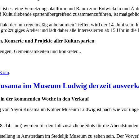
l ist es, eine Vernetzungsplattform und Raum zum Entwickeln und Anb
d Kulturliebende spartenübergreifend zusammenzuführen, ist maßgeblic
takt der nun regelmäßig anberaumten Treffen wird der 14. Juni sein. I
 großzügiges Atelier und lädt daher alle Interessierten ab 15 Uhr in die
n, Konzerte und Projekte aller Kultursparten.
mengen, Gemeinsamkeiten und konkreter...
 Köln
.
sama im Museum Ludwig derzeit ausverk
en in der kommenden Woche in den Verkauf
ng von Yayoi Kusama im Kölner Museum Ludwig ist nach wie vor ungebr
4. Juni) werden für den Juli zusätzliche Slots für die Abendstunden
tellung in Amsterdam im Stedelijk Museum zu sehen sein. Der Vorverk