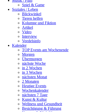
Musik / Film
Spiel & Game
Soziales / Leben
Blickwinkel
Tieren helfen
Kolumne und Fiktion
Artikel
Video
Interview
Veedelsinfo
Kalender
TOP Events am Wochenende
Morgen
Übermorgen
nächste Woche
in 2 Wochen
in 3 Wochen
nächsten Monat
2 Monaten
Heutige Events
Wochenkalender
nächsten 7 Tage
Kunst & Kultur
Wellness und Gesundheit
Besichtigung & Führung