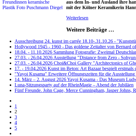
aus dem In- und Ausland ihre hand
mit der Kölner Keramikerin Hann
Weiterlesen
Weitere Beiträge …
Ausschreibung 24. kunst im carrée 18.10-.31.10.26 - "Kunststüc
Hollywood 1945 - 1960 - Das goldene Zeitalter von Bernard 
18.04. - 11.10.2026 Sammlung Fotografie: Zweimal Deutsch
27.03. - 26.04.2026 Ausstellung "Distance from Zero - Sohy
27.03. - 26.04.2026 Choi&Choi Gallery "Architectonics of Gh
17. - 19.04.2026 Kunst im Beton: Art Bazaar bespielt erstmal
"Yayoi Kusama" Erweitere Öffnungszeiten für die Ausstell
14. März – 2. August 2026 Yayoi Kusama - Das Museum Ludwig
Luna-Sitzungsparty auf der RheinMagie – Abend der Jubiläen
Fünf Freunde. John Cage, Merce Cunningham, Jasper Johns, R
1
2
3
4
5