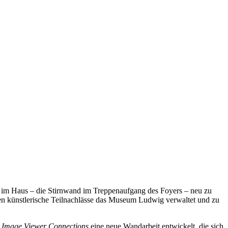
nd im Haus – die Stirnwand im Treppenaufgang des Foyers – neu zu
en künstlerische Teilnachlässe das Museum Ludwig verwaltet und zu
– Image Viewer Connections
eine neue Wandarbeit entwickelt, die sich