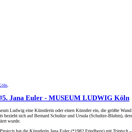
Köln
.
ects #5. Jana Euler - MUSEUM LUDWIG Köln
Museum Ludwig eine Künstlerin oder einen Künstler ein, die größte Wa
ts
bezieht sich auf Bernard Schultze und Ursula (Schultze-Bluhm), der
nitiiert wurde.
 Projects
hat die Künstlerin Jana Euler (*1982 Friedberg) mit
Triptych 