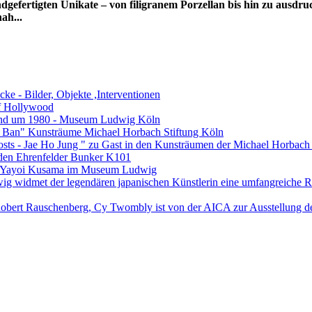
gefertigten Unikate – von filigranem Porzellan bis hin zu ausdru
ah...
ke - Bilder, Objekte ,Interventionen
of Hollywood
land um 1980 - Museum Ludwig Köln
un Ban" Kunsträume Michael Horbach Stiftung Köln
osts - Jae Ho Jung " zu Gast in den Kunsträumen der Michael Horbach
s den Ehrenfelder Bunker K101
ung Yayoi Kusama im Museum Ludwig
 widmet der legendären japanischen Künstlerin eine umfangreiche R
obert Rauschenberg, Cy Twombly ist von der AICA zur Ausstellung d