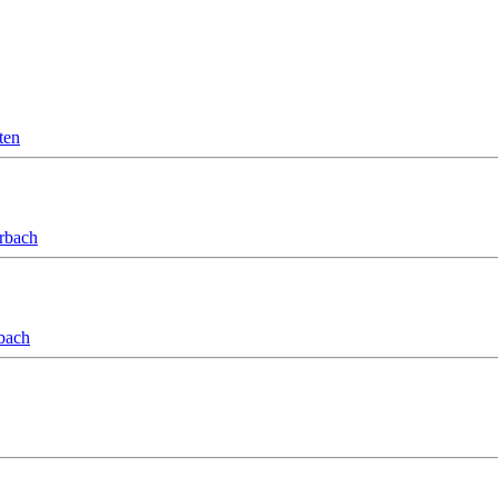
ten
orbach
bach