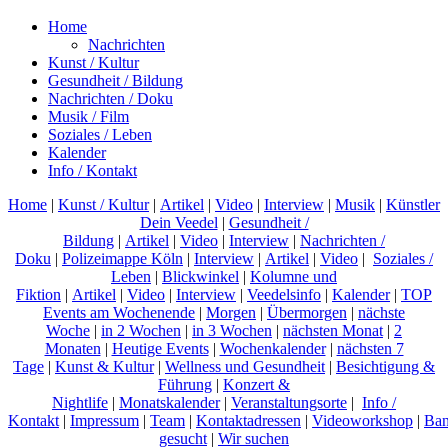
Home
Nachrichten
Kunst / Kultur
Gesundheit / Bildung
Nachrichten / Doku
Musik / Film
Soziales / Leben
Kalender
Info / Kontakt
Home
|
Kunst / Kultur
|
Artikel
|
Video
|
Interview
|
Musik
|
Künstler
Dein Veedel
|
Gesundheit /
Bildung
|
Artikel
|
Video
|
Interview
|
Nachrichten /
Doku
|
Polizeimappe Köln
|
Interview
|
Artikel
|
Video
|
Soziales /
Leben
|
Blickwinkel
|
Kolumne und
Fiktion
|
Artikel
|
Video
|
Interview
|
Veedelsinfo
|
Kalender
|
TOP
Events am Wochenende
|
Morgen
|
Übermorgen
|
nächste
Woche
|
in 2 Wochen
|
in 3 Wochen
|
nächsten Monat
|
2
Monaten
|
Heutige Events
|
Wochenkalender
|
nächsten 7
Tage
|
Kunst & Kultur
|
Wellness und Gesundheit
|
Besichtigung &
Führung
|
Konzert &
Nightlife
|
Monatskalender
|
Veranstaltungsorte
|
Info /
Kontakt
|
Impressum
|
Team
|
Kontaktadressen
|
Videoworkshop
|
Ban
gesucht
|
Wir suchen