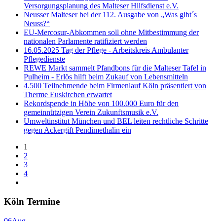
Versorgungsplanung des Malteser Hilfsdienst e.V.
Neusser Malteser bei der 112. Ausgabe von „Was gibt´s
Neuss?“
EU-Mercosur-Abkommen soll ohne Mitbestimmung der
nationalen Parlamente ratifiziert werden
16.05.2025 Tag der Pflege - Arbeitskreis Ambulanter
Pflegedienste
REWE Markt sammelt Pfandbons für die Malteser Tafel in
Pulheim - Erlös hilft beim Zukauf von Lebensmitteln
4.500 Teilnehmende beim Firmenlauf Köln präsentiert von
Therme Euskirchen erwartet
Rekordspende in Höhe von 100.000 Euro für den
gemeinnützigen Verein Zukunftsmusik e.V.
Umweltinstitut München und BEL leiten rechtliche Schritte
gegen Ackergift Pendimethalin ein
1
2
3
4
Köln Termine
06
Aug.