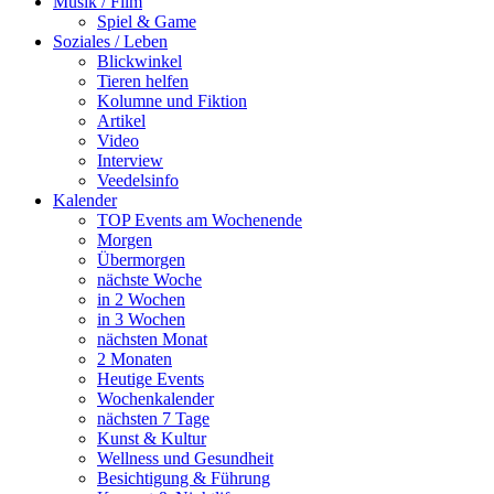
Musik / Film
Spiel & Game
Soziales / Leben
Blickwinkel
Tieren helfen
Kolumne und Fiktion
Artikel
Video
Interview
Veedelsinfo
Kalender
TOP Events am Wochenende
Morgen
Übermorgen
nächste Woche
in 2 Wochen
in 3 Wochen
nächsten Monat
2 Monaten
Heutige Events
Wochenkalender
nächsten 7 Tage
Kunst & Kultur
Wellness und Gesundheit
Besichtigung & Führung