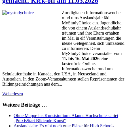
gemacht! Kick-off am 11.05.2026
Zur digitalen Informationswoche
rund ums Auslandsjahr lädt
MyStudyChoice ein. Jugendliche,
die von einem Auslandsschuljahr
träumen und ihre Eltern erhalten
im Mai in elf Veranstaltungen die
ideale Gelegenheit, sich umfassend
zu informieren: Denn
MyStudyChoice veranstaltet vom
11. bis 16. Mai 2026
eine
kostenfreie Online-
Informationswoche rund um
Schulaufenthalte in Kanada, den USA, in Neuseeland und
Australien. In den Zoom-Veranstaltungen stellen Repräsentanten der
Bildungseinrichtungen aus dem...
Weiterlesen
Weitere Beiträge …
Ohne Mappe ins Kunststudium: Alanus Hochschule startet
„PraxisStart Bildende Kunst“
Auslandsjahr: Es gibt noch gute Plätze für High School-