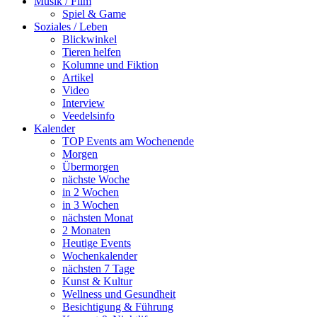
Musik / Film
Spiel & Game
Soziales / Leben
Blickwinkel
Tieren helfen
Kolumne und Fiktion
Artikel
Video
Interview
Veedelsinfo
Kalender
TOP Events am Wochenende
Morgen
Übermorgen
nächste Woche
in 2 Wochen
in 3 Wochen
nächsten Monat
2 Monaten
Heutige Events
Wochenkalender
nächsten 7 Tage
Kunst & Kultur
Wellness und Gesundheit
Besichtigung & Führung