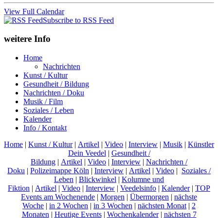
View Full Calendar
Subscribe to RSS Feed
weitere Info
Home
Nachrichten
Kunst / Kultur
Gesundheit / Bildung
Nachrichten / Doku
Musik / Film
Soziales / Leben
Kalender
Info / Kontakt
Home
|
Kunst / Kultur
|
Artikel
|
Video
|
Interview
|
Musik
|
Künstler
Dein Veedel
|
Gesundheit /
Bildung
|
Artikel
|
Video
|
Interview
|
Nachrichten /
Doku
|
Polizeimappe Köln
|
Interview
|
Artikel
|
Video
|
Soziales /
Leben
|
Blickwinkel
|
Kolumne und
Fiktion
|
Artikel
|
Video
|
Interview
|
Veedelsinfo
|
Kalender
|
TOP
Events am Wochenende
|
Morgen
|
Übermorgen
|
nächste
Woche
|
in 2 Wochen
|
in 3 Wochen
|
nächsten Monat
|
2
Monaten
|
Heutige Events
|
Wochenkalender
|
nächsten 7