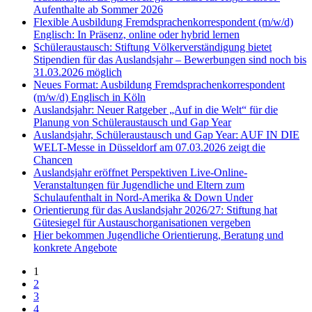
Aufenthalte ab Sommer 2026
Flexible Ausbildung Fremdsprachenkorrespondent (m/w/d)
Englisch: In Präsenz, online oder hybrid lernen
Schüleraustausch: Stiftung Völkerverständigung bietet
Stipendien für das Auslandsjahr – Bewerbungen sind noch bis
31.03.2026 möglich
Neues Format: Ausbildung Fremdsprachenkorrespondent
(m/w/d) Englisch in Köln
Auslandsjahr: Neuer Ratgeber „Auf in die Welt“ für die
Planung von Schüleraustausch und Gap Year
Auslandsjahr, Schüleraustausch und Gap Year: AUF IN DIE
WELT-Messe in Düsseldorf am 07.03.2026 zeigt die
Chancen
Auslandsjahr eröffnet Perspektiven Live-Online-
Veranstaltungen für Jugendliche und Eltern zum
Schulaufenthalt in Nord-Amerika & Down Under
Orientierung für das Auslandsjahr 2026/27: Stiftung hat
Gütesiegel für Austauschorganisationen vergeben
Hier bekommen Jugendliche Orientierung, Beratung und
konkrete Angebote
1
2
3
4