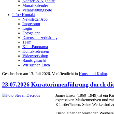
Konzert & Nightlife
Monatskalender
Veranstaltungsorte
Info / Kontakt
Newsletter Abo
Impressum
Login
Fotogalerie
Datenschutzerklärung
Team
Köln-Panorama
Kontaktadressen
Videoworkshop
Bands gesucht
Wir suchen Euch
Geschrieben am
13. Juli 2026
. Veröffentlicht in
Kunst und Kultur
.
23.07.2026 Kuratorinnenführung durch die
James Ensor (1860–1949) ist ein Kün
expressiven Maskenmotiven und zahl
Künstler*innen. Seine Werke sind ze
Ensor, einer der prägenden Wegberei