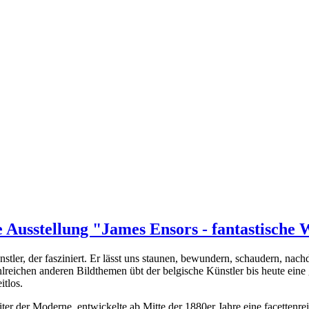
 Ausstellung "James Ensors - fantastische 
stler, der fasziniert. Er lässt uns staunen, bewundern, schaudern, nac
reichen anderen Bildthemen übt der belgische Künstler bis heute eine
itlos.
ter der Moderne, entwickelte ab Mitte der 1880er Jahre eine facettenre