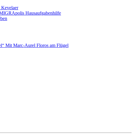
 Kevelaer
n MIGRApolis Hausaufgabenhilfe
eben
mel“ Mit Marc-Aurel Floros am Flügel