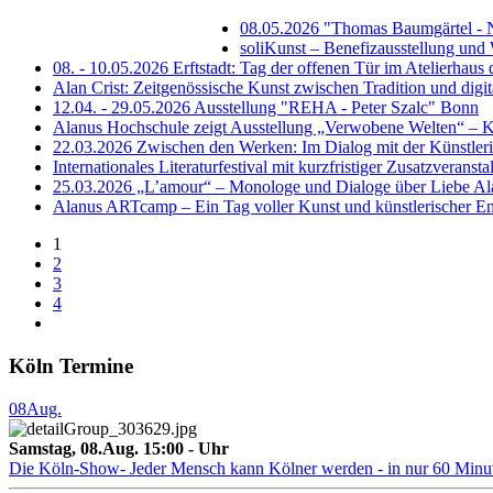
08.05.2026 "Thomas Baumgärtel - 
soliKunst – Benefizausstellung un
08. - 10.05.2026 Erftstadt: Tag der offenen Tür im Atelierhau
Alan Crist: Zeitgenössische Kunst zwischen Tradition und digit
12.04. - 29.05.2026 Ausstellung "REHA - Peter Szalc" Bonn
Alanus Hochschule zeigt Ausstellung „Verwobene Welten“ – Ku
22.03.2026 Zwischen den Werken: Im Dialog mit der Künstler
Internationales Literaturfestival mit kurzfristiger Zusatzver
25.03.2026 „L’amour“ – Monologe und Dialoge über Liebe Ala
Alanus ARTcamp – Ein Tag voller Kunst und künstlerischer E
1
2
3
4
Köln Termine
08
Aug.
Samstag, 08.Aug. 15:00 - Uhr
Die Köln-Show- Jeder Mensch kann Kölner werden - in nur 60 Minu