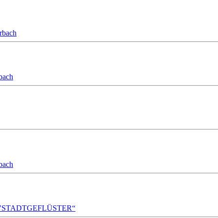
orbach
bach
bach
A!DA! "STADTGEFLÜSTER“