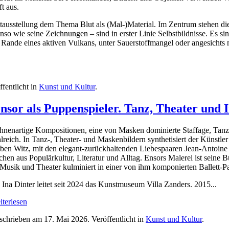
t aus.
tausstellung dem Thema Blut als (Mal-)Material. Im Zentrum stehen di
so wie seine Zeichnungen – sind in erster Linie Selbstbildnisse. Es s
Rande eines aktiven Vulkans, unter Sauerstoffmangel oder angesichts 
ffentlicht in
Kunst und Kultur
.
Ensor als Puppenspieler. Tanz, Theater und
nenartige Kompositionen, eine von Masken dominierte Staffage, Tanzm
lreich. ⁠In Tanz-, Theater- und Maskenbildern synthetisiert der Künstle
ben Witz, mit den elegant-zurückhaltenden Liebespaaren Jean-Antoine
chen aus Populärkultur, Literatur und Alltag. Ensors Malerei ist seine
Musik und Theater kulminiert in einer von ihm komponierten Ballett-P
 Ina Dinter leitet seit 2024 das Kunstmuseum Villa Zanders. 2015...
terlesen
schrieben am
17. Mai 2026
. Veröffentlicht in
Kunst und Kultur
.