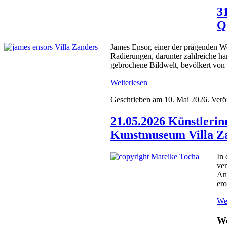
3
Q
James Ensor, einer der prägenden Weg
Radierungen, darunter zahlreiche han
gebrochene Bildwelt, bevölkert von 
Weiterlesen
Geschrieben am
10. Mai 2026
. Verö
21.05.2026 Künstlerin
Kunstmuseum Villa Z
In 
ve
Ang
ero
Wei
We