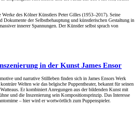
e Werke des Kölner Künstlers Peter Gilles (1953–2017). Seine
ind Dokumente der Selbstbehauptung und künstlerischen Gestaltung in
massiver innerer Spannungen. Der Künstler selbst sprach von
 Inszenierung in der Kunst James Ensor
otive und narrative Stillleben finden sich in James Ensors Werk
r konträre Welten wie das belgische Puppentheater, bekannt für seinen
 Watteaus. ⁠Er kombiniert Anregungen aus der bildenden Kunst mit
 Bühne und die Inszenierung sein Kompositionsprinzip. Das Interesse
antomime – hier wird er wortwörtlich zum Puppenspieler.