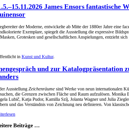
1.5.–15.11.2026 James Ensors fantastische
uinensor
bereiter der Moderne, entwickelte ab Mitte der 1880er Jahre eine facet
dkolorierte Exemplare, spiegelt die Ausstellung die expressive Bildsprac
Masken, Grotesken und gesellschaftlichen Anspielungen, entzieht sich
ffentlicht in
Kunst und Kultur
.
nengespräch und zur Katalogpräsentation z
anders
der Ausstellung
Zeichenräume
sind Werke von neun internationalen Kü
rsuchen, die Grenzen zwischen Fläche und Raum aufzulösen. Monika B
ela Lubič, Katja Pudor, Kamilla Szíj, Jolanta Wagner und Julia Ziegle
bern und das Verständnis von Zeichnung neu definieren. Von klassische
terlesen
itere Beiträge …