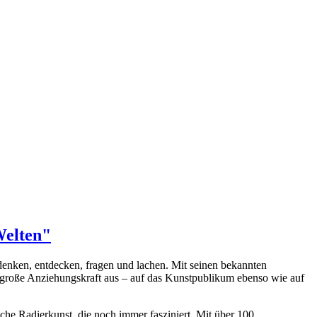
Welten"
hdenken, entdecken, fragen und lachen. Mit seinen bekannten
 große Anziehungskraft aus – auf das Kunstpublikum ebenso wie auf
iche Radierkunst, die noch immer fasziniert. Mit über 100