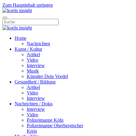
Zum Hauptinhalt springen
Home
Nachrichten
Kunst / Kultur
Artikel
Video
Interview
Musik
Künstler Dein Veedel
Gesundheit / Bildung
Artikel
Video
Interview
Nachrichten / Doku
Interview
Video
Polizeimappe Köln
Polizeimappe Oberbergischer
Kreis