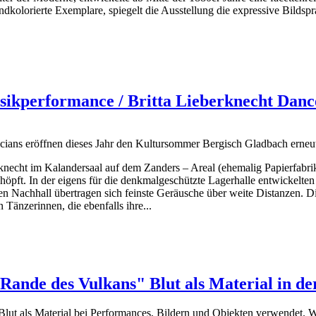
dkolorierte Exemplare, spiegelt die Ausstellung die expressive Bildsprac
sikperformance / Britta Lieberknecht Danc
cians eröffnen dieses Jahr den Kultursommer Bergisch Gladbach erneu
erknecht im Kalandersaal auf dem Zanders – Areal (ehemalig Papierfabr
höpft. In der eigens für die denkmalgeschützte Lagerhalle entwickelte
en Nachhall übertragen sich feinste Geräusche über weite Distanzen. D
Tänzerinnen, die ebenfalls ihre...
Rande des Vulkans" Blut als Material in der
lut als Material bei Performances, Bildern und Objekten verwendet. Was 