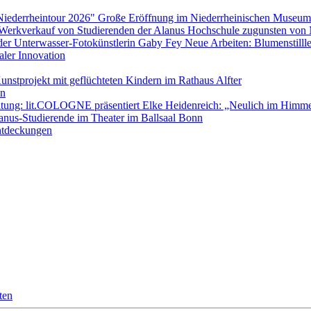
Niederrheintour 2026" Große Eröffnung im Niederrheinischen Museum
d Werkverkauf von Studierenden der Alanus Hochschule zugunsten vo
s der Unterwasser-Fotokünstlerin Gaby Fey Neue Arbeiten: Blumenstilll
aler Innovation
nstprojekt mit geflüchteten Kindern im Rathaus Alfter
in
anstaltung: lit.COLOGNE präsentiert Elke Heidenreich: „Neulich im Him
nus-Studierende im Theater im Ballsaal Bonn
ntdeckungen
ten