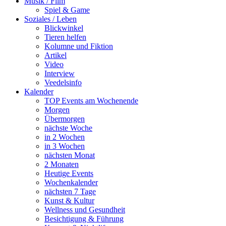
Musik / Film
Spiel & Game
Soziales / Leben
Blickwinkel
Tieren helfen
Kolumne und Fiktion
Artikel
Video
Interview
Veedelsinfo
Kalender
TOP Events am Wochenende
Morgen
Übermorgen
nächste Woche
in 2 Wochen
in 3 Wochen
nächsten Monat
2 Monaten
Heutige Events
Wochenkalender
nächsten 7 Tage
Kunst & Kultur
Wellness und Gesundheit
Besichtigung & Führung