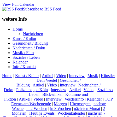
View Full Calendar
Subscribe to RSS Feed
weitere Info
Home
Nachrichten
Kunst / Kultur
Gesundheit / Bildung
Nachrichten / Doku
Musik / Film
Soziales / Leben
Kalender
Info / Kontakt
Home
|
Kunst / Kultur
|
Artikel
|
Video
|
Interview
|
Musik
|
Künstler
Dein Veedel
|
Gesundheit /
Bildung
|
Artikel
|
Video
|
Interview
|
Nachrichten /
Doku
|
Polizeimappe Köln
|
Interview
|
Artikel
|
Video
|
Soziales /
Leben
|
Blickwinkel
|
Kolumne und
Fiktion
|
Artikel
|
Video
|
Interview
|
Veedelsinfo
|
Kalender
|
TOP
Events am Wochenende
|
Morgen
|
Übermorgen
|
nächste
Woche
|
in 2 Wochen
|
in 3 Wochen
|
nächsten Monat
|
2
Monaten
|
Heutige Events
|
Wochenkalender
|
nächsten 7