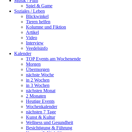
Musik / Film
Spiel & Game
Soziales / Leben
Blickwinkel
Tieren helfen
Kolumne und Fiktion
Artikel
Video
Interview
Veedelsinfo
Kalender
TOP Events am Wochenende
Morgen
Übermorgen
nächste Woche
in 2 Wochen
in 3 Wochen
nächsten Monat
2 Monaten
Heutige Events
Wochenkalender
nächsten 7 Tage
Kunst & Kultur
Wellness und Gesundheit
Besichtigung & Führung