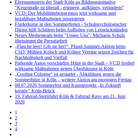
Ehrenamtspreis der Stadt Köln an Bildungsinitiative
"Keupstraße ist überall - erinnern, aufklären, verändern“
VCD: Der Mobilitätsbeirat muss jetzt wirksame und
bezahlbare Maßnahmen priorisieren
Förderkurse in den Sommerferien - Schulpsychologischer
Dienst hilft Schülern beim Aufholen von Lernrückständen
Neues Medienteam beim "Unger Uns": Michaela Schulz
übernimmt die Pressearbeit
„Flasche leer? Gib sie her!“: Pfand-Sammel-Aktion beim
CSD: Mühlen Kölsch und Kölner Vereine setzen Zeichen für
Nachhaltigkeit und Vielfalt
Parkende Autos verschärfen Hitze in der Stadt – VCD fordert
wirksame Maßnahmen gegen Überhitzung in Köln
„Cooling Cologne“ ist gestartet - Abkühlung gegen die
Sommerhitze in Köln – weitere Aktion am morgigen Freitag
08.07.2026 Sommerfest und Kunstprojekt „In Zukunft
kreativ" Köln-Brück
19. Fahrrad-Sternfahrt Köln & Fahrrad Rave am 21. Juni
2026
1
2
3
4