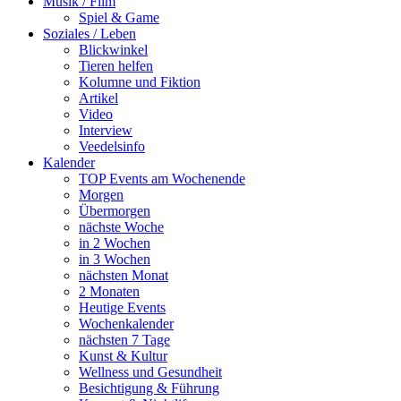
Musik / Film
Spiel & Game
Soziales / Leben
Blickwinkel
Tieren helfen
Kolumne und Fiktion
Artikel
Video
Interview
Veedelsinfo
Kalender
TOP Events am Wochenende
Morgen
Übermorgen
nächste Woche
in 2 Wochen
in 3 Wochen
nächsten Monat
2 Monaten
Heutige Events
Wochenkalender
nächsten 7 Tage
Kunst & Kultur
Wellness und Gesundheit
Besichtigung & Führung