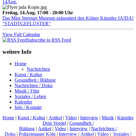
14
Aug.
Freitag, 14.Aug. 17:00 - 20:00 Uhr
Das Mini Streetart Museum präsentiert den Kölner Künstler JA!DA!
"STADTGEFLÜSTER“
View Full Calendar
Subscribe to RSS Feed
weitere Info
Home
Nachrichten
Kunst / Kultur
Gesundheit / Bildung
Nachrichten / Doku
Musik / Film
Soziales / Leben
Kalender
Info / Kontakt
Home
|
Kunst / Kultur
|
Artikel
|
Video
|
Interview
|
Musik
|
Künstler
Dein Veedel
|
Gesundheit /
Bildung
|
Artikel
|
Video
|
Interview
|
Nachrichten /
Doku
|
Polizeimappe Köln
|
Interview
|
Artikel
|
Video
|
Soziales /