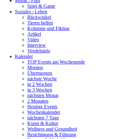
Musik / Film
Spiel & Game
Soziales / Leben
Blickwinkel
Tieren helfen
Kolumne und Fiktion
Artikel
Video
Interview
Veedelsinfo
Kalender
TOP Events am Wochenende
Morgen
Übermorgen
nächste Woche
in 2 Wochen
in 3 Wochen
nächsten Monat
2 Monaten
Heutige Events
Wochenkalender
nächsten 7 Tage
Kunst & Kultur
Wellness und Gesundheit
Besichtigung & Führung