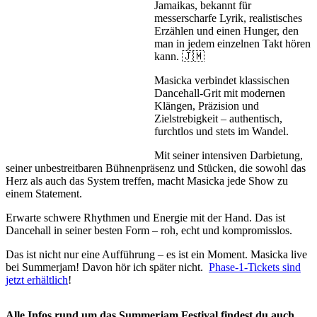
Jamaikas, bekannt für
messerscharfe Lyrik, realistisches
Erzählen und einen Hunger, den
man in jedem einzelnen Takt hören
kann. 🇯🇲
Masicka verbindet klassischen
Dancehall-Grit mit modernen
Klängen, Präzision und
Zielstrebigkeit – authentisch,
furchtlos und stets im Wandel.️
Mit seiner intensiven Darbietung,
seiner unbestreitbaren Bühnenpräsenz und Stücken, die sowohl das
Herz als auch das System treffen, macht Masicka jede Show zu
einem Statement.
Erwarte schwere Rhythmen und Energie mit der Hand. Das ist
Dancehall in seiner besten Form – roh, echt und kompromisslos.
Das ist nicht nur eine Aufführung – es ist ein Moment. Masicka live
bei Summerjam! Davon hör ich später nicht.
Phase-1-Tickets sind
jetzt erhältlich
!
Alle Infos rund um das Summerjam Festival findest du auch