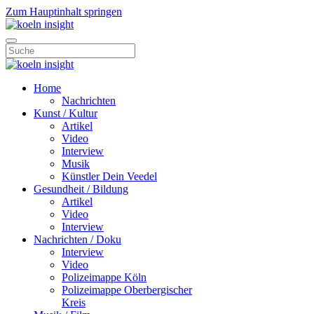
Zum Hauptinhalt springen
Home
Nachrichten
Kunst / Kultur
Artikel
Video
Interview
Musik
Künstler Dein Veedel
Gesundheit / Bildung
Artikel
Video
Interview
Nachrichten / Doku
Interview
Video
Polizeimappe Köln
Polizeimappe Oberbergischer
Kreis