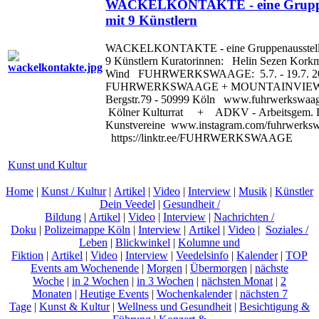
WACKELKONTAKTE - eine Gruppe
mit 9 Künstlern
WACKELKONTAKTE - eine Gruppenausstell
9 Künstlern Kuratorinnen: Helin Sezen Kork
Wind FUHRWERKSWAAGE: 5.7. - 19.7. 2
FUHRWERKSWAAGE + MOUNTAINVIEW G
Bergstr.79 - 50999 Köln www.fuhrwerkswaag
Kölner Kulturrat + ADKV - Arbeitsgem. D
Kunstvereine www.instagram.com/fuhrwerks
https://linktr.ee/FUHRWERKSWAAGE
Kunst und Kultur
Home
|
Kunst / Kultur
|
Artikel
|
Video
|
Interview
|
Musik
|
Künstler
Dein Veedel
|
Gesundheit /
Bildung
|
Artikel
|
Video
|
Interview
|
Nachrichten /
Doku
|
Polizeimappe Köln
|
Interview
|
Artikel
|
Video
|
Soziales /
Leben
|
Blickwinkel
|
Kolumne und
Fiktion
|
Artikel
|
Video
|
Interview
|
Veedelsinfo
|
Kalender
|
TOP
Events am Wochenende
|
Morgen
|
Übermorgen
|
nächste
Woche
|
in 2 Wochen
|
in 3 Wochen
|
nächsten Monat
|
2
Monaten
|
Heutige Events
|
Wochenkalender
|
nächsten 7
Tage
|
Kunst & Kultur
|
Wellness und Gesundheit
|
Besichtigung &