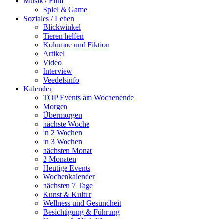
Musik / Film
Spiel & Game
Soziales / Leben
Blickwinkel
Tieren helfen
Kolumne und Fiktion
Artikel
Video
Interview
Veedelsinfo
Kalender
TOP Events am Wochenende
Morgen
Übermorgen
nächste Woche
in 2 Wochen
in 3 Wochen
nächsten Monat
2 Monaten
Heutige Events
Wochenkalender
nächsten 7 Tage
Kunst & Kultur
Wellness und Gesundheit
Besichtigung & Führung