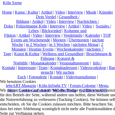
Köln Szene
Home
|
Kunst / Kultur
|
Artikel
|
Video
|
Interview
|
Musik
|
Künstler
Dein Veedel
|
Gesundheit /
Bildung
|
Artikel
|
Video
|
Interview
|
Nachrichten /
Doku
|
Polizeimappe Köln
|
Interview
|
Artikel
|
Video
|
Soziales /
Leben
|
Blickwinkel
|
Kolumne und
Fiktion
|
Artikel
|
Video
|
Interview
|
Veedelsinfo
|
Kalender
|
TOP
Events am Wochenende
|
Morgen
|
Übermorgen
|
nächste
Woche
|
in 2 Wochen
|
in 3 Wochen
|
nächsten Monat
|
2
Monaten
|
Heutige Events
|
Wochenkalender
|
nächsten 7
Tage
|
Kunst & Kultur
|
Wellness und Gesundheit
|
Besichtigung &
Führung
|
Konzert &
Nightlife
|
Monatskalender
|
Veranstaltungsorte
|
Info /
Kontakt
|
Impressum
|
Team
|
Kontaktadressen
|
Videoworkshop
|
Ban
gesucht
|
Wir suchen
Euch
|
Fotogalerie
|
Kontakt
|
Videojournalismus
|
Wir benutzen Cookies
lebeART-Magazin
|
Köln-InSight-TV
|
Forum-Cologne
|
Mega-
Herz
|
Galerie-Graf-Adolf
|
MC-ProMedia
|
© 2026 lebeART
Wir nutzen Cookies auf unserer Website. Einige von ihnen sind essenzi
für den Betrieb der Seite, während andere uns helfen, diese Website un
die Nutzererfahrung zu verbessern (Tracking Cookies). Sie können sel
entscheiden, ob Sie die Cookies zulassen möchten. Bitte beachten Sie,
dass bei einer Ablehnung womöglich nicht mehr alle Funktionalitäten 
Seite zur Verfügung stehen.