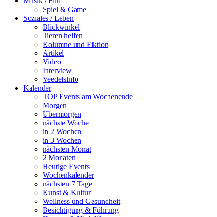
Musik / Film
Spiel & Game
Soziales / Leben
Blickwinkel
Tieren helfen
Kolumne und Fiktion
Artikel
Video
Interview
Veedelsinfo
Kalender
TOP Events am Wochenende
Morgen
Übermorgen
nächste Woche
in 2 Wochen
in 3 Wochen
nächsten Monat
2 Monaten
Heutige Events
Wochenkalender
nächsten 7 Tage
Kunst & Kultur
Wellness und Gesundheit
Besichtigung & Führung