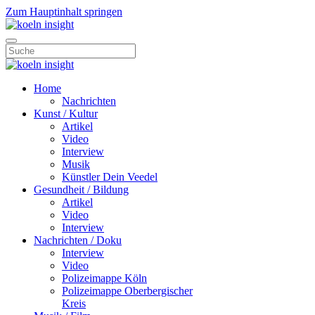
Zum Hauptinhalt springen
Home
Nachrichten
Kunst / Kultur
Artikel
Video
Interview
Musik
Künstler Dein Veedel
Gesundheit / Bildung
Artikel
Video
Interview
Nachrichten / Doku
Interview
Video
Polizeimappe Köln
Polizeimappe Oberbergischer
Kreis