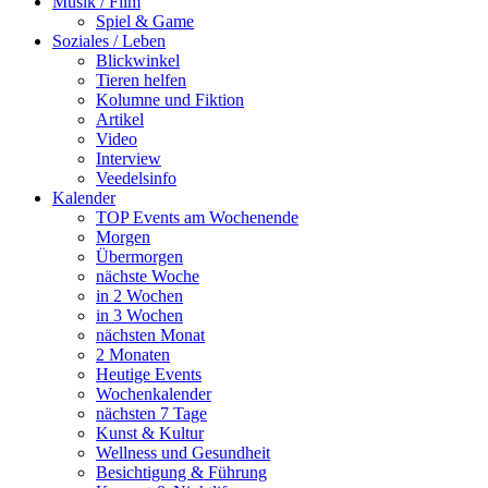
Musik / Film
Spiel & Game
Soziales / Leben
Blickwinkel
Tieren helfen
Kolumne und Fiktion
Artikel
Video
Interview
Veedelsinfo
Kalender
TOP Events am Wochenende
Morgen
Übermorgen
nächste Woche
in 2 Wochen
in 3 Wochen
nächsten Monat
2 Monaten
Heutige Events
Wochenkalender
nächsten 7 Tage
Kunst & Kultur
Wellness und Gesundheit
Besichtigung & Führung