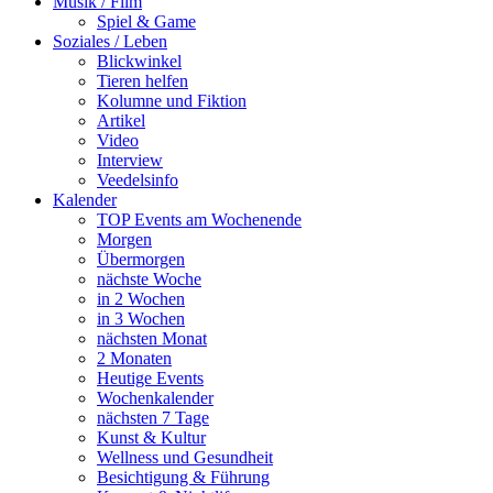
Musik / Film
Spiel & Game
Soziales / Leben
Blickwinkel
Tieren helfen
Kolumne und Fiktion
Artikel
Video
Interview
Veedelsinfo
Kalender
TOP Events am Wochenende
Morgen
Übermorgen
nächste Woche
in 2 Wochen
in 3 Wochen
nächsten Monat
2 Monaten
Heutige Events
Wochenkalender
nächsten 7 Tage
Kunst & Kultur
Wellness und Gesundheit
Besichtigung & Führung