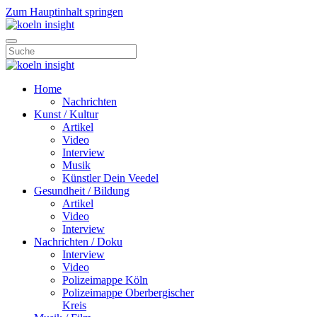
Zum Hauptinhalt springen
Home
Nachrichten
Kunst / Kultur
Artikel
Video
Interview
Musik
Künstler Dein Veedel
Gesundheit / Bildung
Artikel
Video
Interview
Nachrichten / Doku
Interview
Video
Polizeimappe Köln
Polizeimappe Oberbergischer
Kreis