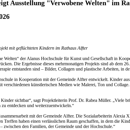
igt Ausstellung "Verwobene Welten" im Ra
2026
ekt mit geflüchteten Kindern im Rathaus Alfter
 Welten“ der Alanus Hochschule für Kunst und Gesellschaft in Kooper
cken. Die Ergebnisse dieses mehrmonatigen Projekts sind ab dem 26.
herapie entstanden sind – Bilder, Collagen und plastische Arbeiten, in 
chule in Kooperation mit der Gemeinde Alfter entwickelt. Kinder aus 
t verschiedenen künstlerischen Medien wie Malerei, Ton und Collage. I
inder sichtbar“, sagt Projektleiterin Prof. Dr. Rabea Müller. „Viele b
n zu entdecken und weiterzuentwickeln.“
sammenarbeit mit der Gemeinde Alfter. Die Sozialarbeiterin Alexia Xi
igen Treffen haben einen verlässlichen Raum geschaffen, in dem die Kind
 – zwischen den Familien, der Gemeinde und der Hochschule.“