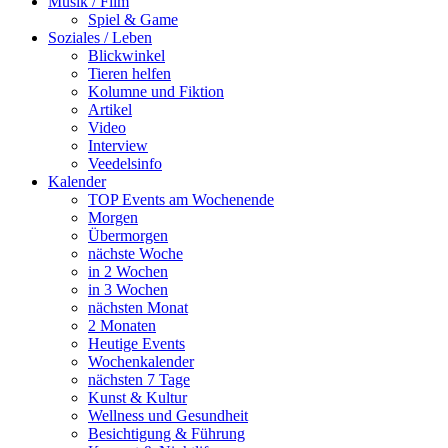
Musik / Film
Spiel & Game
Soziales / Leben
Blickwinkel
Tieren helfen
Kolumne und Fiktion
Artikel
Video
Interview
Veedelsinfo
Kalender
TOP Events am Wochenende
Morgen
Übermorgen
nächste Woche
in 2 Wochen
in 3 Wochen
nächsten Monat
2 Monaten
Heutige Events
Wochenkalender
nächsten 7 Tage
Kunst & Kultur
Wellness und Gesundheit
Besichtigung & Führung