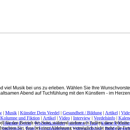
nd viel Musik bei uns zu erleben. Wählen Sie Ihre Wunschvorst
haltsamen Abend auf Tuchfühlung mit den Künstlern - im Herzen
w
|
Musik
|
Künstler Dein Veedel
|
Gesundheit / Bildung
|
Artikel
|
Vide
|
Kolumne und Fiktion
|
Artikel
|
Video
|
Interview
|
Veedelsinfo
|
Kalen
ell für den Betrieb der Seite, während andere uns helfen, diese Websit
|
Heutige Events
|
Wochenkalender
|
nächsten 7 Tage
|
Kunst & Kultur
 beachten Sie, dass bei einer Ablehnung womöglich nicht mehr alle Funk
|
Impressum
|
Team
|
Kontaktadressen
|
Videoworkshop
|
Bands gesuch