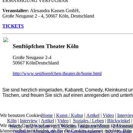
ERMÄSSIGUNG VERFÜGBAR
Veranstalter:
Alexandra Kassen GmbH,
Große Neugasse 2 - 4, 50667 Köln, Deutschland
TICKETS
Senftöpfchen Theater Köln
Große Neugasse 2-4
50667 KölnDeutschland
http://www.senftoepfchen-theater.de/home.html
Sie sind herzlich eingeladen, Kabarett, Comedy, Kleinkunst u
Tischen, und freuen Sie sich auf einen anregenden und unter
Home
|
Kunst / Kultur
|
Artikel
|
Video
|
Intervie
Wir benutzen Cookies
Köln
|
Interview
|
Artikel
|
Video
|
Soziales / Leben
|
Blickwinkel
Wir nutzen Cookies auf unserer Website. Einige von ihnen sind essenzi
Woche
|
in 2 Wochen
|
in 3 Wochen
|
nächsten Monat
|
2 Monaten
können selbst entscheiden, ob Sie die Cookies zulassen möchten. Bitte
Nightlife
|
Monatskalender
|
Veranstaltungsorte
|
Info / Kontakt