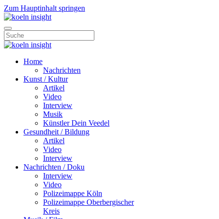
Zum Hauptinhalt springen
Home
Nachrichten
Kunst / Kultur
Artikel
Video
Interview
Musik
Künstler Dein Veedel
Gesundheit / Bildung
Artikel
Video
Interview
Nachrichten / Doku
Interview
Video
Polizeimappe Köln
Polizeimappe Oberbergischer
Kreis