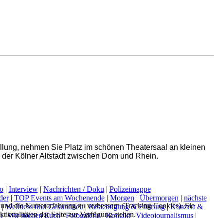
ellung, nehmen Sie Platz im schönen Theatersaal an kleinen
 der Kölner Altstadt zwischen Dom und Rhein.
o
|
Interview
|
Nachrichten / Doku
|
Polizeimappe
der
|
TOP Events am Wochenende
|
Morgen
|
Übermorgen
|
nächste
e und die Nutzererfahrung zu verbessern (Tracking Cookies). Sie
|
Wellness und Gesundheit
|
Besichtigung & Führung
|
Konzert &
tionalitäten der Seite zur Verfügung stehen.
t
|
Wir suchen Euch
|
Fotogalerie
|
Kontakt
|
Videojournalismus
|