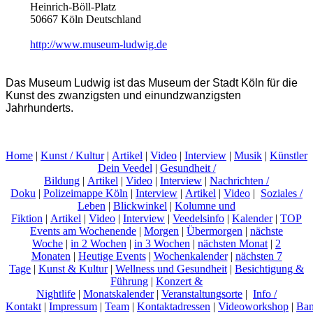
Heinrich-Böll-Platz
50667 Köln Deutschland
http://www.museum-ludwig.de
Das Museum Ludwig ist das Museum der Stadt Köln für die
Kunst des zwanzigsten und einundzwanzigsten
Jahrhunderts.
Home
|
Kunst / Kultur
|
Artikel
|
Video
|
Interview
|
Musik
|
Künstler
Dein Veedel
|
Gesundheit /
Bildung
|
Artikel
|
Video
|
Interview
|
Nachrichten /
Doku
|
Polizeimappe Köln
|
Interview
|
Artikel
|
Video
|
Soziales /
Leben
|
Blickwinkel
|
Kolumne und
Fiktion
|
Artikel
|
Video
|
Interview
|
Veedelsinfo
|
Kalender
|
TOP
Events am Wochenende
|
Morgen
|
Übermorgen
|
nächste
Woche
|
in 2 Wochen
|
in 3 Wochen
|
nächsten Monat
|
2
Monaten
|
Heutige Events
|
Wochenkalender
|
nächsten 7
Tage
|
Kunst & Kultur
|
Wellness und Gesundheit
|
Besichtigung &
Führung
|
Konzert &
Nightlife
|
Monatskalender
|
Veranstaltungsorte
|
Info /
Kontakt
|
Impressum
|
Team
|
Kontaktadressen
|
Videoworkshop
|
Ban