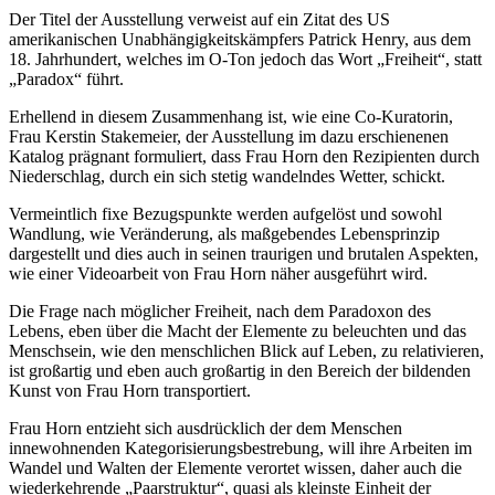
Der Titel der Ausstellung verweist auf ein Zitat des US
amerikanischen Unabhängigkeitskämpfers Patrick Henry, aus dem
18. Jahrhundert, welches im O-Ton jedoch das Wort „Freiheit“, statt
„Paradox“ führt.
Erhellend in diesem Zusammenhang ist, wie eine Co-Kuratorin,
Frau Kerstin Stakemeier, der Ausstellung im dazu erschienenen
Katalog prägnant formuliert, dass Frau Horn den Rezipienten durch
Niederschlag, durch ein sich stetig wandelndes Wetter, schickt.
Vermeintlich fixe Bezugspunkte werden aufgelöst und sowohl
Wandlung, wie Veränderung, als maßgebendes Lebensprinzip
dargestellt und dies auch in seinen traurigen und brutalen Aspekten,
wie einer Videoarbeit von Frau Horn näher ausgeführt wird.
Die Frage nach möglicher Freiheit, nach dem Paradoxon des
Lebens, eben über die Macht der Elemente zu beleuchten und das
Menschsein, wie den menschlichen Blick auf Leben, zu relativieren,
ist großartig und eben auch großartig in den Bereich der bildenden
Kunst von Frau Horn transportiert.
Frau Horn entzieht sich ausdrücklich der dem Menschen
innewohnenden Kategorisierungsbestrebung, will ihre Arbeiten im
Wandel und Walten der Elemente verortet wissen, daher auch die
wiederkehrende „Paarstruktur“, quasi als kleinste Einheit der