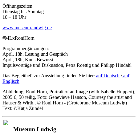
Öffnungszeiten:
Dienstag bis Sonntag
10 – 18 Uhr
www.museum-ludwig.de
#MLxRoniHorn
Programmergänzungen:
April, 18h, Lesung und Gespräch
April, 18h, KunstBewusst
Impulsvorträge und Diskussion, Petra Roettig und Philipp Hindahl
Das Be­­glei­theft zur Ausstel­lung fin­d­en Sie hi­er:
auf Deutsch
/
auf
En­glisch
Abbildung: Roni Horn, Portrait of an Image (with Isabelle Huppert),
2005-6, 50-teilig, Foto: Genevieve Hanson, Courtesy the artist and
Hauser & Wirth., © Roni Horn - (Grotebrune Museum Ludwig)
Text: ©Katja Zundel
Museum Ludwig