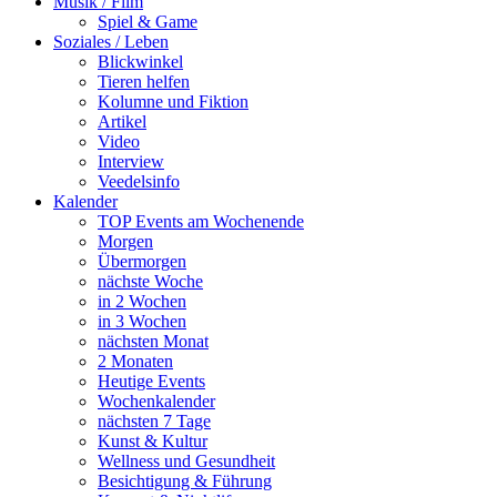
Musik / Film
Spiel & Game
Soziales / Leben
Blickwinkel
Tieren helfen
Kolumne und Fiktion
Artikel
Video
Interview
Veedelsinfo
Kalender
TOP Events am Wochenende
Morgen
Übermorgen
nächste Woche
in 2 Wochen
in 3 Wochen
nächsten Monat
2 Monaten
Heutige Events
Wochenkalender
nächsten 7 Tage
Kunst & Kultur
Wellness und Gesundheit
Besichtigung & Führung