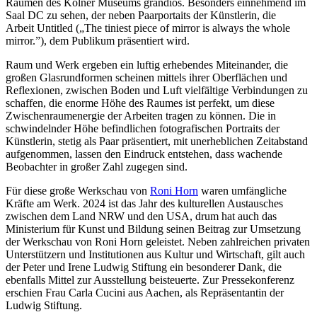
Räumen des Kölner Museums grandios. Besonders einnehmend im
Saal DC zu sehen, der neben Paarportaits der Künstlerin, die
Arbeit Untitled („The tiniest piece of mirror is always the whole
mirror.”), dem Publikum präsentiert wird.
Raum und Werk ergeben ein luftig erhebendes Miteinander, die
großen Glasrundformen scheinen mittels ihrer Oberflächen und
Reflexionen, zwischen Boden und Luft vielfältige Verbindungen zu
schaffen, die enorme Höhe des Raumes ist perfekt, um diese
Zwischenraumenergie der Arbeiten tragen zu können. Die in
schwindelnder Höhe befindlichen fotografischen Portraits der
Künstlerin, stetig als Paar präsentiert, mit unerheblichen Zeitabstand
aufgenommen, lassen den Eindruck entstehen, dass wachende
Beobachter in großer Zahl zugegen sind.
Für diese große Werkschau von
Roni Horn
waren umfängliche
Kräfte am Werk. 2024 ist das Jahr des kulturellen Austausches
zwischen dem Land NRW und den USA, drum hat auch das
Ministerium für Kunst und Bildung seinen Beitrag zur Umsetzung
der Werkschau von Roni Horn geleistet. Neben zahlreichen privaten
Unterstützern und Institutionen aus Kultur und Wirtschaft, gilt auch
der Peter und Irene Ludwig Stiftung ein besonderer Dank, die
ebenfalls Mittel zur Ausstellung beisteuerte. Zur Pressekonferenz
erschien Frau Carla Cucini aus Aachen, als Repräsentantin der
Ludwig Stiftung.