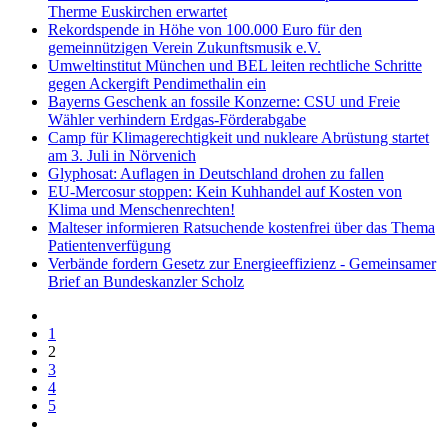
Therme Euskirchen erwartet
Rekordspende in Höhe von 100.000 Euro für den
gemeinnützigen Verein Zukunftsmusik e.V.
Umweltinstitut München und BEL leiten rechtliche Schritte
gegen Ackergift Pendimethalin ein
Bayerns Geschenk an fossile Konzerne: CSU und Freie
Wähler verhindern Erdgas-Förderabgabe
Camp für Klimagerechtigkeit und nukleare Abrüstung startet
am 3. Juli in Nörvenich
Glyphosat: Auflagen in Deutschland drohen zu fallen
EU-Mercosur stoppen: Kein Kuhhandel auf Kosten von
Klima und Menschenrechten!
Malteser informieren Ratsuchende kostenfrei über das Thema
Patientenverfügung
Verbände fordern Gesetz zur Energieeffizienz - Gemeinsamer
Brief an Bundeskanzler Scholz
1
2
3
4
5