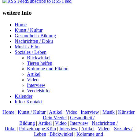
Subscribe to RSS Feed
weitere Info
Home
Kunst / Kultur
Gesundheit / Bildung
Nachrichten / Doku
Musik / Film
Soziales / Leben
Blickwinkel
Tieren helfen
Kolumne und Fiktion
Artikel
Video
Interview
Veedelsinfo
Kalender
Info / Kontakt
Home
|
Kunst / Kultur
|
Artikel
|
Video
|
Interview
|
Musik
|
Künstler
Dein Veedel
|
Gesundheit /
Bildung
|
Artikel
|
Video
|
Interview
|
Nachrichten /
Doku
|
Polizeimappe Köln
|
Interview
|
Artikel
|
Video
|
Soziales /
Leben
|
Blickwinkel
|
Kolumne und