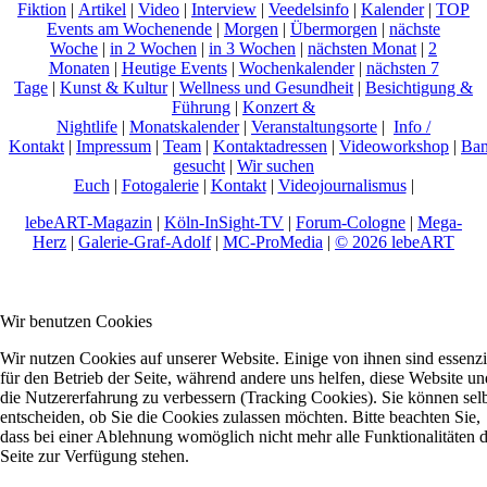
Fiktion
|
Artikel
|
Video
|
Interview
|
Veedelsinfo
|
Kalender
|
TOP
Events am Wochenende
|
Morgen
|
Übermorgen
|
nächste
Woche
|
in 2 Wochen
|
in 3 Wochen
|
nächsten Monat
|
2
Monaten
|
Heutige Events
|
Wochenkalender
|
nächsten 7
Tage
|
Kunst & Kultur
|
Wellness und Gesundheit
|
Besichtigung &
Führung
|
Konzert &
Nightlife
|
Monatskalender
|
Veranstaltungsorte
|
Info /
Kontakt
|
Impressum
|
Team
|
Kontaktadressen
|
Videoworkshop
|
Ban
gesucht
|
Wir suchen
Euch
|
Fotogalerie
|
Kontakt
|
Videojournalismus
|
lebeART-Magazin
|
Köln-InSight-TV
|
Forum-Cologne
|
Mega-
Herz
|
Galerie-Graf-Adolf
|
MC-ProMedia
|
© 2026 lebeART
Wir benutzen Cookies
Wir nutzen Cookies auf unserer Website. Einige von ihnen sind essenzi
für den Betrieb der Seite, während andere uns helfen, diese Website un
die Nutzererfahrung zu verbessern (Tracking Cookies). Sie können sel
entscheiden, ob Sie die Cookies zulassen möchten. Bitte beachten Sie,
dass bei einer Ablehnung womöglich nicht mehr alle Funktionalitäten 
Seite zur Verfügung stehen.