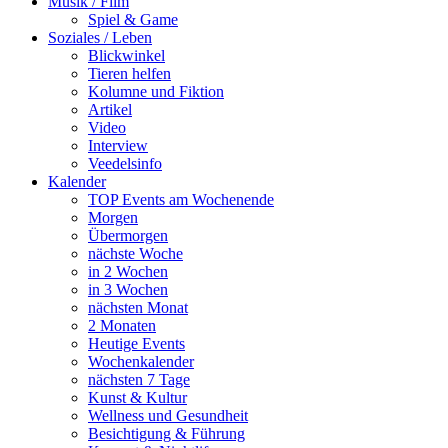
Musik / Film
Spiel & Game
Soziales / Leben
Blickwinkel
Tieren helfen
Kolumne und Fiktion
Artikel
Video
Interview
Veedelsinfo
Kalender
TOP Events am Wochenende
Morgen
Übermorgen
nächste Woche
in 2 Wochen
in 3 Wochen
nächsten Monat
2 Monaten
Heutige Events
Wochenkalender
nächsten 7 Tage
Kunst & Kultur
Wellness und Gesundheit
Besichtigung & Führung