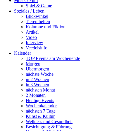
Musik / Film
Spiel & Game
Soziales / Leben
Blickwinkel
Tieren helfen
Kolumne und Fiktion
Artikel
Video
Interview
Veedelsinfo
Kalender
TOP Events am Wochenende
Morgen
Übermorgen
nächste Woche
in 2 Wochen
in 3 Wochen
nächsten Monat
2 Monaten
Heutige Events
Wochenkalender
nächsten 7 Tage
Kunst & Kultur
Wellness und Gesundheit
Besichtigung & Führung