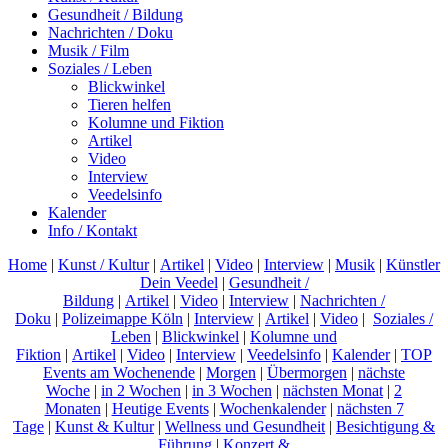
Gesundheit / Bildung
Nachrichten / Doku
Musik / Film
Soziales / Leben
Blickwinkel
Tieren helfen
Kolumne und Fiktion
Artikel
Video
Interview
Veedelsinfo
Kalender
Info / Kontakt
Home
|
Kunst / Kultur
|
Artikel
|
Video
|
Interview
|
Musik
|
Künstler
Dein Veedel
|
Gesundheit /
Bildung
|
Artikel
|
Video
|
Interview
|
Nachrichten /
Doku
|
Polizeimappe Köln
|
Interview
|
Artikel
|
Video
|
Soziales /
Leben
|
Blickwinkel
|
Kolumne und
Fiktion
|
Artikel
|
Video
|
Interview
|
Veedelsinfo
|
Kalender
|
TOP
Events am Wochenende
|
Morgen
|
Übermorgen
|
nächste
Woche
|
in 2 Wochen
|
in 3 Wochen
|
nächsten Monat
|
2
Monaten
|
Heutige Events
|
Wochenkalender
|
nächsten 7
Tage
|
Kunst & Kultur
|
Wellness und Gesundheit
|
Besichtigung &
Führung
|
Konzert &