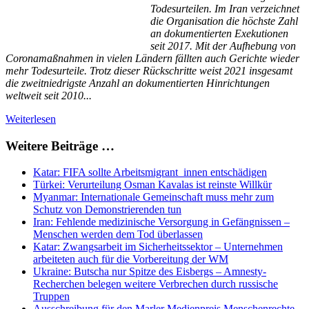
Todesurteilen. Im Iran verzeichnet
die Organisation die höchste Zahl
an dokumentierten Exekutionen
seit 2017. Mit der Aufhebung von
Coronamaßnahmen in vielen Ländern fällten auch Gerichte wieder
mehr Todesurteile. Trotz dieser Rückschritte weist 2021 insgesamt
die zweitniedrigste Anzahl an dokumentierten Hinrichtungen
weltweit seit 2010...
Weiterlesen
Weitere Beiträge …
Katar: FIFA sollte Arbeitsmigrant_innen entschädigen
Türkei: Verurteilung Osman Kavalas ist reinste Willkür
Myanmar: Internationale Gemeinschaft muss mehr zum
Schutz von Demonstrierenden tun
Iran: Fehlende medizinische Versorgung in Gefängnissen –
Menschen werden dem Tod überlassen
Katar: Zwangsarbeit im Sicherheitssektor – Unternehmen
arbeiteten auch für die Vorbereitung der WM
Ukraine: Butscha nur Spitze des Eisbergs – Amnesty-
Recherchen belegen weitere Verbrechen durch russische
Truppen
Ausschreibung für den Marler Medienpreis Menschenrechte