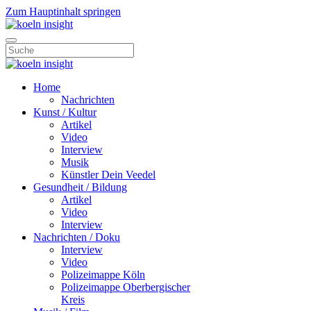
Zum Hauptinhalt springen
Home
Nachrichten
Kunst / Kultur
Artikel
Video
Interview
Musik
Künstler Dein Veedel
Gesundheit / Bildung
Artikel
Video
Interview
Nachrichten / Doku
Interview
Video
Polizeimappe Köln
Polizeimappe Oberbergischer
Kreis