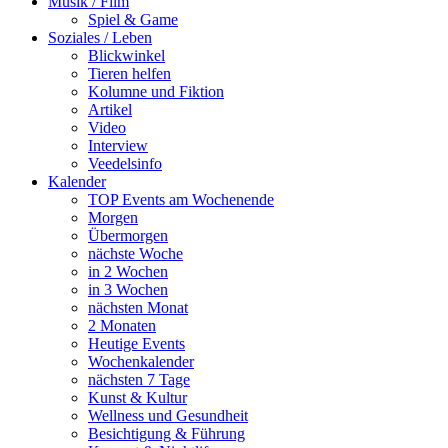
Musik / Film
Spiel & Game
Soziales / Leben
Blickwinkel
Tieren helfen
Kolumne und Fiktion
Artikel
Video
Interview
Veedelsinfo
Kalender
TOP Events am Wochenende
Morgen
Übermorgen
nächste Woche
in 2 Wochen
in 3 Wochen
nächsten Monat
2 Monaten
Heutige Events
Wochenkalender
nächsten 7 Tage
Kunst & Kultur
Wellness und Gesundheit
Besichtigung & Führung