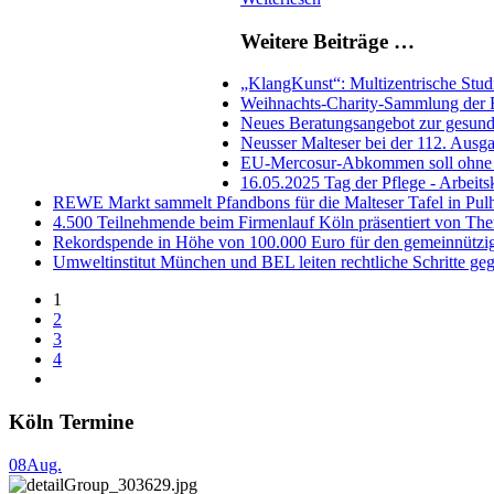
Weitere Beiträge …
„KlangKunst“: Multizentrische Stud
Weihnachts-Charity-Sammlung der
Neues Beratungsangebot zur gesundh
Neusser Malteser bei der 112. Ausg
EU-Mercosur-Abkommen soll ohne Mi
16.05.2025 Tag der Pflege - Arbeits
REWE Markt sammelt Pfandbons für die Malteser Tafel in Pulh
4.500 Teilnehmende beim Firmenlauf Köln präsentiert von The
Rekordspende in Höhe von 100.000 Euro für den gemeinnützig
Umweltinstitut München und BEL leiten rechtliche Schritte geg
1
2
3
4
Köln Termine
08
Aug.