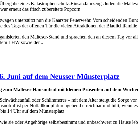
 Übergabe eines Katastrophenschutz-Einsatzfahrzeugs luden die Maltes
war erneut das frisch zubereitete Popcorn.
gen unterstützt nun die Kaarster Feuerwehr. Vom scheidenden Bunde
e des Tags der offenen Tür die vielen Attraktionen der Blaulichtfamili
ganisierten den Malteser-Stand und sprachen den an diesem Tag vor al
dem THW sowie der...
m 6. Juni auf dem Neusser Münsterplatz
g zum Malteser Hausnotruf mit kleinen Präsenten auf dem Woch
 Schwächeanfall oder Schlimmeres – mit dem Alter steigt die Sorge vor 
snotruf ist per Notfallknopf durchgehend erreichbar und hilft, wenn 
2 bis 14 Uhr auf dem Münsterplatz.
 wie sie oder Angehörige selbstbestimmt und unbeschwert zu Hause le