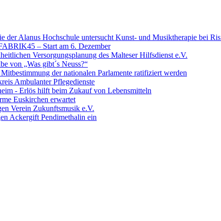
ie der Alanus Hochschule untersucht Kunst- und Musiktherapie bei Ri
 FABRIK45 – Start am 6. Dezember
eitlichen Versorgungsplanung des Malteser Hilfsdienst e.V.
abe von „Was gibt´s Neuss?“
tbestimmung der nationalen Parlamente ratifiziert werden
kreis Ambulanter Pflegedienste
eim - Erlös hilft beim Zukauf von Lebensmitteln
rme Euskirchen erwartet
en Verein Zukunftsmusik e.V.
en Ackergift Pendimethalin ein