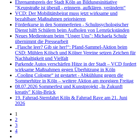
Ehrenamtspreis der Stadt Köln an Bildungsinitiative
"Keupstraße ist überall - erinnern, aufklären, verändern“
VCD: Der Mobilitätsbeirat muss jetzt wirksame und
bezahlbare Maßnahmen priorisieren
Förderkurse in den Sommerferien - Schulpsychologischer
Dienst hilft Schülern beim Aufholen von Lernrückständen
Neues Medienteam beim "Unger Uns": Michaela Schulz
übernimmt die Pressearbeit
„Flasche leer? Gib sie her!“: Pfand-Sammel-Aktion beim
CSD: Mühlen Kölsch und Kölner Vereine setzen Zeichen für
Nachhaltigkeit und Vielfalt
Parkende Autos verschärfen Hitze in der Stadt – VCD fordert
wirksame Maßnahmen gegen Überhitzung in Köln
„Cooling Cologne“ ist gestartet - Abkühlung gegen die
Sommerhitze in Köln – weitere Aktion am morgigen Freitag
08.07.2026 Sommerfest und Kunstprojekt „In Zukunft
kreativ" Köln-Brück
19. Fahrrad-Sternfahrt Köln & Fahrrad Rave am 21. Juni
2026
1
2
3
4