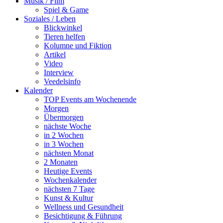
Musik / Film
Spiel & Game
Soziales / Leben
Blickwinkel
Tieren helfen
Kolumne und Fiktion
Artikel
Video
Interview
Veedelsinfo
Kalender
TOP Events am Wochenende
Morgen
Übermorgen
nächste Woche
in 2 Wochen
in 3 Wochen
nächsten Monat
2 Monaten
Heutige Events
Wochenkalender
nächsten 7 Tage
Kunst & Kultur
Wellness und Gesundheit
Besichtigung & Führung