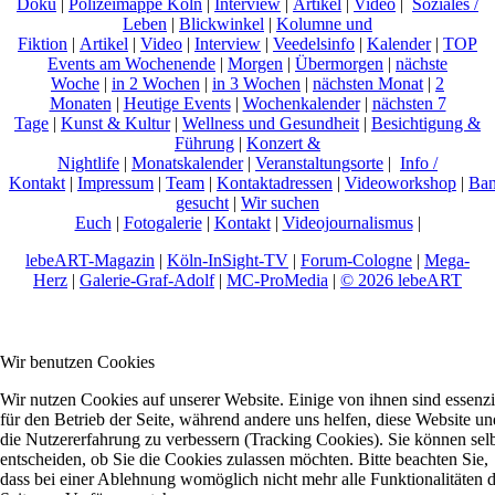
Doku
|
Polizeimappe Köln
|
Interview
|
Artikel
|
Video
|
Soziales /
Leben
|
Blickwinkel
|
Kolumne und
Fiktion
|
Artikel
|
Video
|
Interview
|
Veedelsinfo
|
Kalender
|
TOP
Events am Wochenende
|
Morgen
|
Übermorgen
|
nächste
Woche
|
in 2 Wochen
|
in 3 Wochen
|
nächsten Monat
|
2
Monaten
|
Heutige Events
|
Wochenkalender
|
nächsten 7
Tage
|
Kunst & Kultur
|
Wellness und Gesundheit
|
Besichtigung &
Führung
|
Konzert &
Nightlife
|
Monatskalender
|
Veranstaltungsorte
|
Info /
Kontakt
|
Impressum
|
Team
|
Kontaktadressen
|
Videoworkshop
|
Ban
gesucht
|
Wir suchen
Euch
|
Fotogalerie
|
Kontakt
|
Videojournalismus
|
lebeART-Magazin
|
Köln-InSight-TV
|
Forum-Cologne
|
Mega-
Herz
|
Galerie-Graf-Adolf
|
MC-ProMedia
|
© 2026 lebeART
Wir benutzen Cookies
Wir nutzen Cookies auf unserer Website. Einige von ihnen sind essenzi
für den Betrieb der Seite, während andere uns helfen, diese Website un
die Nutzererfahrung zu verbessern (Tracking Cookies). Sie können sel
entscheiden, ob Sie die Cookies zulassen möchten. Bitte beachten Sie,
dass bei einer Ablehnung womöglich nicht mehr alle Funktionalitäten 