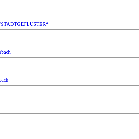
A!DA! "STADTGEFLÜSTER“
orbach
bach