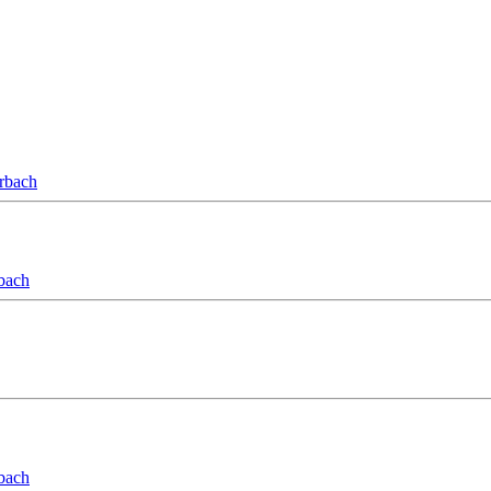
orbach
bach
bach