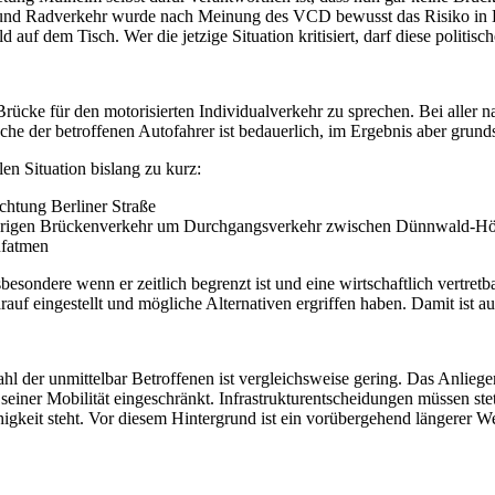
- und Radverkehr wurde nach Meinung des VCD bewusst das Risiko i
uf dem Tisch. Wer die jetzige Situation kritisiert, darf diese politis
Brücke für den motorisierten Individualverkehr zu sprechen. Bei aller 
he der betroffenen Autofahrer ist bedauerlich, im Ergebnis aber grunds
 Situation bislang zu kurz:
ichtung Berliner Straße
isherigen Brückenverkehr um Durchgangsverkehr zwischen Dünnwald-Hö
ufatmen
besondere wenn er zeitlich begrenzt ist und eine wirtschaftlich vertre
darauf eingestellt und mögliche Alternativen ergriffen haben. Damit ist
hl der unmittelbar Betroffenen ist vergleichsweise gering. Das Anliege
in seiner Mobilität eingeschränkt. Infrastrukturentscheidungen müssen s
igkeit steht. Vor diesem Hintergrund ist ein vorübergehend längerer W