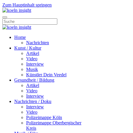
Zum Hauptinhalt springen
Home
Nachrichten
Kunst / Kultur
Artikel
Video
Interview
Musik
Künstler Dein Veedel
Gesundheit / Bildung
Artikel
Video
Interview
Nachrichten / Doku
Interview
Video
Polizeimappe Köln
Polizeimappe Oberbergischer
Kreis