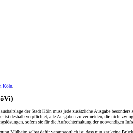
in Köln
.
öVi)
aushaltslage der Stadt Köln muss jede zusätzliche Ausgabe besonders st
r ist deshalb verpflichtet, alle Ausgaben zu vermeiden, die nicht zwin
ngslösungen, sofern sie für die Aufrechterhaltung der notwendigen Infr
tung Mülheim selbst dafür verantwortlich ist, dass nun gar keine Brücke