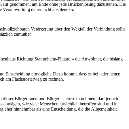
n Kauf genommen, am Ende ohne jede Brückenlösung dazustehen. Die
che Verantwortung daher nicht ausblenden.
nachvollziehbaren Verärgerung über den Wegfall der Verbindung sollte
ätzlich zumutbar.
henhaus Richtung Stammheim-Flittard – die Anwohner, die bislang
tbare Entscheidung ermöglicht. Dazu kommt, dass es bei jeder neuen
 auch am Flachsrosterweg zu rechnen.
n dieser Bürgerinnen und Bürger ist ernst zu nehmen, darf jedoch
tets abwägen, wie viele Menschen tatsächlich betroffen sind und in
eg eher hinnehmbar als eine Entscheidung, die die Allgemeinheit