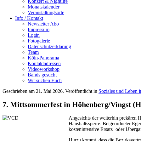
Konzert & Nightlife
Monatskalender
Veranstaltungsorte
Info / Kontakt
Newsletter Abo
Impressum
Login
Fotogalerie
Datenschutzerklärung
Team
Köln-Panorama
Kontaktadressen
Videoworkshop
Bands gesucht
Wir suchen Euch
Geschrieben am
21. Mai 2026
. Veröffentlicht in
Soziales und Leben 
7. Mittsommerfest in Höhenberg/Vingst (H
Angesichts der weiterhin prekären H
Haushaltssperre. Beigeordneter Egere
kostenintensive Ersatz- oder Überga
Hinzu kommt, dass die Bezirksvertre