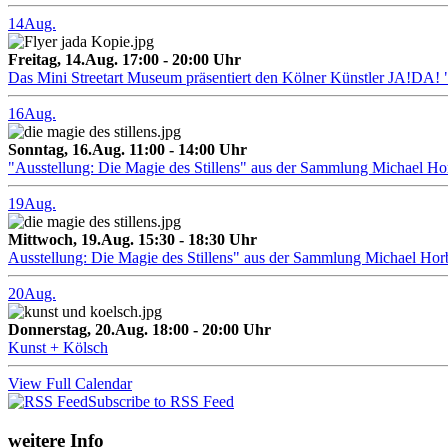
14
Aug.
Freitag, 14.Aug. 17:00 - 20:00 Uhr
Das Mini Streetart Museum präsentiert den Kölner Künstler J
16
Aug.
Sonntag, 16.Aug. 11:00 - 14:00 Uhr
"Ausstellung: Die Magie des Stillens" aus der Sammlung Michael H
19
Aug.
Mittwoch, 19.Aug. 15:30 - 18:30 Uhr
Ausstellung: Die Magie des Stillens" aus der Sammlung Michael Hor
20
Aug.
Donnerstag, 20.Aug. 18:00 - 20:00 Uhr
Kunst + Kölsch
View Full Calendar
Subscribe to RSS Feed
weitere Info