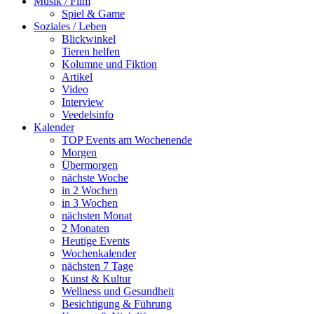
Musik / Film
Spiel & Game
Soziales / Leben
Blickwinkel
Tieren helfen
Kolumne und Fiktion
Artikel
Video
Interview
Veedelsinfo
Kalender
TOP Events am Wochenende
Morgen
Übermorgen
nächste Woche
in 2 Wochen
in 3 Wochen
nächsten Monat
2 Monaten
Heutige Events
Wochenkalender
nächsten 7 Tage
Kunst & Kultur
Wellness und Gesundheit
Besichtigung & Führung