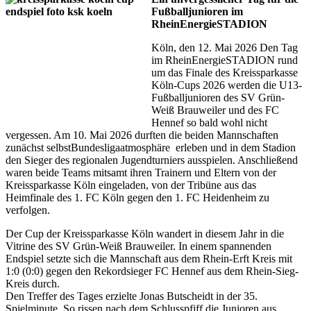
Fußballjunioren im
RheinEnergieSTADION
Köln, den 12. Mai 2026 Den Tag
im RheinEnergieSTADION rund
um das Finale des Kreissparkasse
Köln-Cups 2026 werden die U13-
Fußballjunioren des SV Grün-
Weiß Brauweiler und des FC
Hennef so bald wohl nicht
vergessen. Am 10. Mai 2026 durften die beiden Mannschaften
zunächst selbstBundesligaatmosphäre erleben und in dem Stadion
den Sieger des regionalen Jugendturniers ausspielen. Anschließend
waren beide Teams mitsamt ihren Trainern und Eltern von der
Kreissparkasse Köln eingeladen, von der Tribüne aus das
Heimfinale des 1. FC Köln gegen den 1. FC Heidenheim zu
verfolgen.
Der Cup der Kreissparkasse Köln wandert in diesem Jahr in die
Vitrine des SV Grün-Weiß Brauweiler. In einem spannenden
Endspiel setzte sich die Mannschaft aus dem Rhein-Erft Kreis mit
1:0 (0:0) gegen den Rekordsieger FC Hennef aus dem Rhein-Sieg-
Kreis durch.
Den Treffer des Tages erzielte Jonas Butscheidt in der 35.
Spielminute. So rissen nach dem Schlusspfiff die Junioren aus