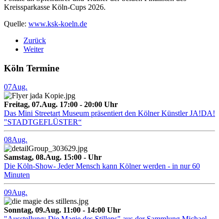
Kreissparkasse Köln-Cups 2026.
Quelle:
www.ksk-koeln.de
Zurück
Weiter
Köln Termine
07
Aug.
Freitag, 07.Aug. 17:00 - 20:00 Uhr
Das Mini Streetart Museum präsentiert den Kölner Künstler JA!DA!
"STADTGEFLÜSTER“
08
Aug.
Samstag, 08.Aug. 15:00 - Uhr
Die Köln-Show- Jeder Mensch kann Kölner werden - in nur 60
Minuten
09
Aug.
Sonntag, 09.Aug. 11:00 - 14:00 Uhr
"Ausstellung: Die Magie des Stillens" aus der Sammlung Michael