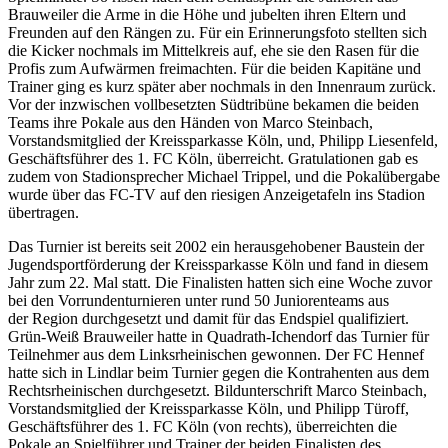
Brauweiler die Arme in die Höhe und jubelten ihren Eltern und
Freunden auf den Rängen zu. Für ein Erinnerungsfoto stellten sich
die Kicker nochmals im Mittelkreis auf, ehe sie den Rasen für die
Profis zum Aufwärmen freimachten. Für die beiden Kapitäne und
Trainer ging es kurz später aber nochmals in den Innenraum zurück.
Vor der inzwischen vollbesetzten Südtribüne bekamen die beiden
Teams ihre Pokale aus den Händen von Marco Steinbach,
Vorstandsmitglied der Kreissparkasse Köln, und, Philipp Liesenfeld,
Geschäftsführer des 1. FC Köln, überreicht. Gratulationen gab es
zudem von Stadionsprecher Michael Trippel, und die Pokalübergabe
wurde über das FC-TV auf den riesigen Anzeigetafeln ins Stadion
übertragen.
Das Turnier ist bereits seit 2002 ein herausgehobener Baustein der
Jugendsportförderung der Kreissparkasse Köln und fand in diesem
Jahr zum 22. Mal statt. Die Finalisten hatten sich eine Woche zuvor
bei den Vorrundenturnieren unter rund 50 Juniorenteams aus
der Region durchgesetzt und damit für das Endspiel qualifiziert.
Grün-Weiß Brauweiler hatte in Quadrath-Ichendorf das Turnier für
Teilnehmer aus dem Linksrheinischen gewonnen. Der FC Hennef
hatte sich in Lindlar beim Turnier gegen die Kontrahenten aus dem
Rechtsrheinischen durchgesetzt. Bildunterschrift Marco Steinbach,
Vorstandsmitglied der Kreissparkasse Köln, und Philipp Türoff,
Geschäftsführer des 1. FC Köln (von rechts), überreichten die
Pokale an Spielführer und Trainer der beiden Finalisten des