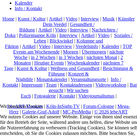
Kalender
Info / Kontakt
Home
|
Kunst / Kultur
|
Artikel
|
Video
|
Interview
|
Musik
|
Künstler
Dein Veedel
|
Gesundheit /
Bildung
|
Artikel
|
Video
|
Interview
|
Nachrichten /
Doku
|
Polizeimappe Köln
|
Interview
|
Artikel
|
Video
|
Soziales /
Leben
|
Blickwinkel
|
Kolumne und
Fiktion
|
Artikel
|
Video
|
Interview
|
Veedelsinfo
|
Kalender
|
TOP
Events am Wochenende
|
Morgen
|
Übermorgen
|
nächste
Woche
|
in 2 Wochen
|
in 3 Wochen
|
nächsten Monat
|
2
Monaten
|
Heutige Events
|
Wochenkalender
|
nächsten 7
Tage
|
Kunst & Kultur
|
Wellness und Gesundheit
|
Besichtigung &
Führung
|
Konzert &
Nightlife
|
Monatskalender
|
Veranstaltungsorte
|
Info /
Kontakt
|
Impressum
|
Team
|
Kontaktadressen
|
Videoworkshop
|
Ban
gesucht
|
Wir suchen
Euch
|
Fotogalerie
|
Kontakt
|
Videojournalismus
|
lebeART-Magazin
|
Köln-InSight-TV
|
Forum-Cologne
|
Mega-
Wir benutzen Cookies
Herz
|
Galerie-Graf-Adolf
|
MC-ProMedia
|
© 2026 lebeART
Wir nutzen Cookies auf unserer Website. Einige von ihnen sind essenzi
für den Betrieb der Seite, während andere uns helfen, diese Website un
die Nutzererfahrung zu verbessern (Tracking Cookies). Sie können sel
entscheiden, ob Sie die Cookies zulassen möchten. Bitte beachten Sie,