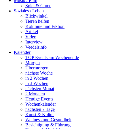
Musik / Film
Spiel & Game
Soziales / Leben
Blickwinkel
Tieren helfen
Kolumne und Fiktion
Artikel
Video
Interview
Veedelsinfo
Kalender
TOP Events am Wochenende
Morgen
Übermorgen
nächste Woche
in 2 Wochen
in 3 Wochen
nächsten Monat
2 Monaten
Heutige Events
Wochenkalender
nächsten 7 Tage
Kunst & Kultur
Wellness und Gesundheit
Besichtigung & Führung