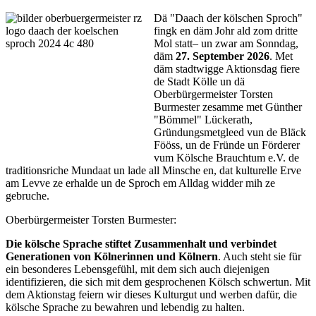
Dä "Daach der kölschen Sproch"
fingk en däm Johr ald zom dritte
Mol statt– un zwar am Sonndag,
däm
27. September 2026
. Met
däm stadtwigge Aktionsdag fiere
de Stadt Kölle un dä
Oberbürgermeister Torsten
Burmester zesamme met Günther
"Bömmel" Lückerath,
Gründungsmetgleed vun de Bläck
Fööss, un de Fründe un Förderer
vum Kölsche Brauchtum e.V. de
traditionsriche Mundaat un lade all Minsche en, dat kulturelle Erve
am Levve ze erhalde un de Sproch em Alldag widder mih ze
gebruche.
Oberbürgermeister Torsten Burmester:
Die kölsche Sprache stiftet Zusammenhalt und verbindet
Generationen von Kölnerinnen und Kölnern
. Auch steht sie für
ein besonderes Lebensgefühl, mit dem sich auch diejenigen
identifizieren, die sich mit dem gesprochenen Kölsch schwertun. Mit
dem Aktionstag feiern wir dieses Kulturgut und werben dafür, die
kölsche Sprache zu bewahren und lebendig zu halten.