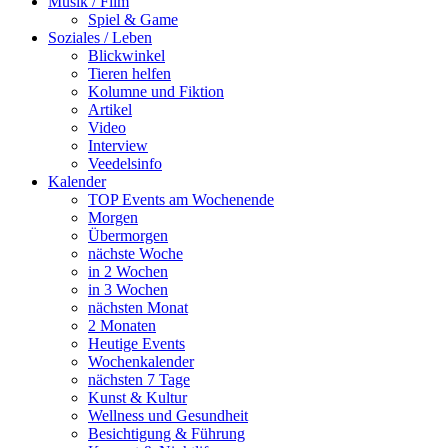
Musik / Film
Spiel & Game
Soziales / Leben
Blickwinkel
Tieren helfen
Kolumne und Fiktion
Artikel
Video
Interview
Veedelsinfo
Kalender
TOP Events am Wochenende
Morgen
Übermorgen
nächste Woche
in 2 Wochen
in 3 Wochen
nächsten Monat
2 Monaten
Heutige Events
Wochenkalender
nächsten 7 Tage
Kunst & Kultur
Wellness und Gesundheit
Besichtigung & Führung