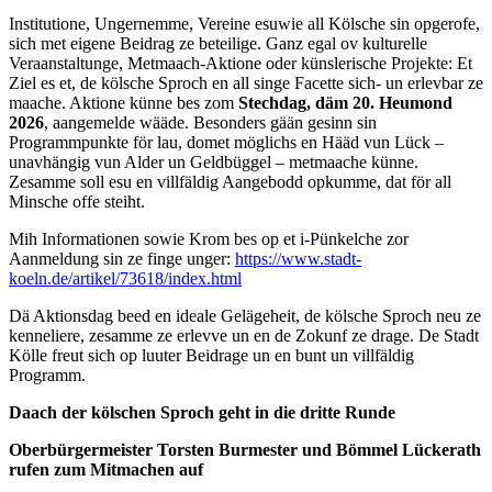
Institutione, Ungernemme, Vereine esuwie all Kölsche sin opgerofe,
sich met eigene Beidrag ze beteilige. Ganz egal ov kulturelle
Veraanstaltunge, Metmaach-Aktione oder künslerische Projekte: Et
Ziel es et, de kölsche Sproch en all singe Facette sich- un erlevbar ze
maache. Aktione künne bes zom
Stechdag, däm 20. Heumond
2026
, aangemelde wääde. Besonders gään gesinn sin
Programmpunkte för lau, domet möglichs en Hääd vun Lück –
unavhängig vun Alder un Geldbüggel – metmaache künne.
Zesamme soll esu en villfäldig Aangebodd opkumme, dat för all
Minsche offe steiht.
Mih Informationen sowie Krom bes op et i-Pünkelche zor
Aanmeldung sin ze finge unger:
https://www.stadt-
koeln.de/artikel/73618/index.html
Dä Aktionsdag beed en ideale Gelägeheit, de kölsche Sproch neu ze
kenneliere, zesamme ze erlevve un en de Zokunf ze drage. De Stadt
Kölle freut sich op luuter Beidrage un en bunt un villfäldig
Programm.
Daach der kölschen Sproch geht in die dritte Runde
Oberbürgermeister Torsten Burmester und Bömmel Lückerath
rufen zum Mitmachen auf