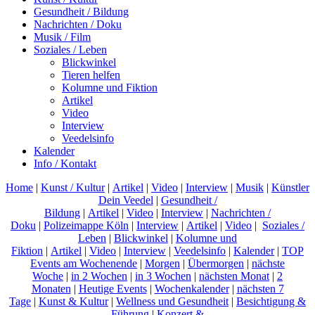
Gesundheit / Bildung
Nachrichten / Doku
Musik / Film
Soziales / Leben
Blickwinkel
Tieren helfen
Kolumne und Fiktion
Artikel
Video
Interview
Veedelsinfo
Kalender
Info / Kontakt
Home
|
Kunst / Kultur
|
Artikel
|
Video
|
Interview
|
Musik
|
Künstler
Dein Veedel
|
Gesundheit /
Bildung
|
Artikel
|
Video
|
Interview
|
Nachrichten /
Doku
|
Polizeimappe Köln
|
Interview
|
Artikel
|
Video
|
Soziales /
Leben
|
Blickwinkel
|
Kolumne und
Fiktion
|
Artikel
|
Video
|
Interview
|
Veedelsinfo
|
Kalender
|
TOP
Events am Wochenende
|
Morgen
|
Übermorgen
|
nächste
Woche
|
in 2 Wochen
|
in 3 Wochen
|
nächsten Monat
|
2
Monaten
|
Heutige Events
|
Wochenkalender
|
nächsten 7
Tage
|
Kunst & Kultur
|
Wellness und Gesundheit
|
Besichtigung &
Führung
|
Konzert &